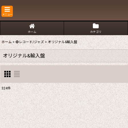
メニュー
ホーム
カテゴリ
ホーム
>
🔴レコード/ジャズ
>
オリジナル&輸入盤
オリジナル&輸入盤
324
件
表示数
:
並び順
: