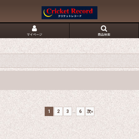
マイページ
商品検索
1
2
3
...
6
次
»