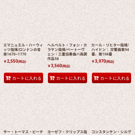
エマニュエル・ハーウィ
ヘルベルト・フォン・カ
カール・リヒター指揮/
ッツ指揮/ロンドンの音
ラヤン指揮/ベートーヴ
ハイドン： 交響曲第94
楽1670~1770
ェン：三重協奏曲ハ長調
番、第104番
作品56
2,550
3,970
￥
￥
(税込)
(税込)
3,560
￥
(税込)
カートに入れる
カートに入れる
カートに入れる
サー・トーマス・ビーチ
ヨーゼフ・クリップス指
コンスタンチン・シルヴ