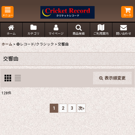
メニュー
カート
ホーム
カテゴリ
マイページ
商品検索
ご利用案内
問い合わせ
ホーム
>
🔴レコード/クラシック
>
交響曲
交響曲
表示順変更
閉じる
128
件
表示数
:
1
2
3
次
»
並び順
: