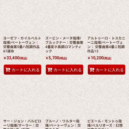
ヨーゼフ・カイルベルト
ズービン・メータ指揮/
アルトゥーロ・トスカニ
指揮/ベートーヴェン：
ブルックナー：交響曲第
ーニ指揮/ベートーヴェ
交響曲第5番ハ短調作品
4番変ホ長調ロマンティ
ン： 交響曲第4番ニ短調
67運命
ック
作品13
33,400
5,700
10,200
￥
￥
￥
(税込)
(税込)
(税込)
カートに入れる
カートに入れる
カートに入れる
サー・ジョン・バルビロ
ブルーノ・ワルター指
ピエール・モントゥ指
ーリ指揮/マーラー：交
揮/ベートーヴェン：交
揮/ベルリオーズ：幻想