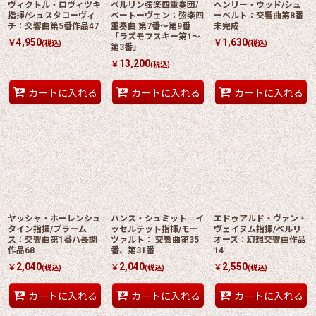
ヴィクトル・ロヴィツキ
ベルリン弦楽四重奏団/
ヘンリー・ウッド/シュ
指揮/シュスタコーヴィ
ベートーヴェン：弦楽四
ーベルト：交響曲第8番
チ：交響曲第5番作品47
重奏曲 第7番〜第9番
未完成
「ラズモフスキー第1〜
4,950
1,630
￥
￥
(税込)
(税込)
第3番」
13,200
￥
(税込)
カートに入れる
カートに入れる
カートに入れる
ヤッシャ・ホーレンシュ
ハンス・シュミット＝イ
エドゥアルド・ヴァン・
タイン指揮/ブラーム
ッセルテット指揮/モー
ヴェイヌム指揮/ベルリ
ス：交響曲第1番ハ長調
ツァルト： 交響曲第35
オーズ：幻想交響曲作品
作品68
番、第31番
14
2,040
2,040
2,550
￥
￥
￥
(税込)
(税込)
(税込)
カートに入れる
カートに入れる
カートに入れる