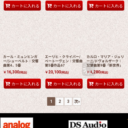
カートに入れる
カートに入れる
カートに入れる
カール・ミュンヒンガ
エーリヒ・クライバー/
カルロ・マリア・ジュリ
ー/シューベルト：交響
ベートーヴェン：交響曲
ーニ/ドヴォルザーク：
曲第4，5番
第5番作品67
交響曲第9番「新世界」
16,300
20,100
4,280
￥
￥
￥
(税込)
(税込)
(税込)
カートに入れる
カートに入れる
カートに入れる
1
2
3
次
»