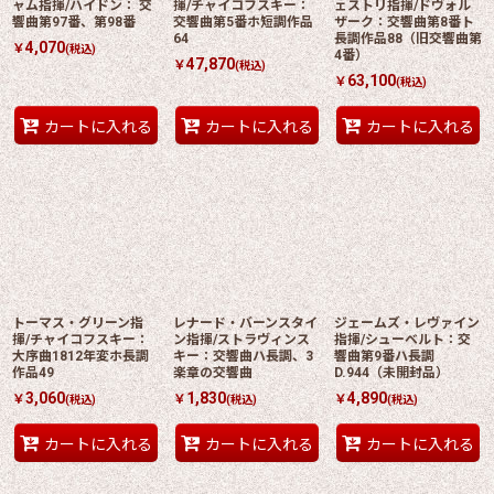
ャム指揮/ハイドン： 交
揮/チャイコフスキー：
ェストリ指揮/ドヴォル
響曲第97番、第98番
交響曲第5番ホ短調作品
ザーク：交響曲第8番ト
64
長調作品88（旧交響曲第
4,070
￥
(税込)
4番）
47,870
￥
(税込)
63,100
￥
(税込)
カートに入れる
カートに入れる
カートに入れる
トーマス・グリーン指
レナード・バーンスタイ
ジェームズ・レヴァイン
揮/チャイコフスキー：
ン指揮/ストラヴィンス
指揮/シューベルト：交
大序曲1812年変ホ長調
キー：交響曲ハ長調、3
響曲第9番ハ長調
作品49
楽章の交響曲
D.944（未開封品）
3,060
1,830
4,890
￥
￥
￥
(税込)
(税込)
(税込)
カートに入れる
カートに入れる
カートに入れる