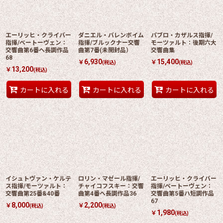
エーリッヒ・クライバー
ダニエル・バレンボイム
パブロ・カザルス指揮/
指揮/ベートーヴェン：
指揮/ブルックナー交響
モーツァルト：後期六大
交響曲第6番ヘ長調作品
曲第7番(未開封品）
交響曲集
68
6,930
15,400
￥
￥
(税込)
(税込)
13,200
￥
(税込)
カートに入れる
カートに入れる
カートに入れる
イシュトヴァン・ケルテ
ロリン・マゼール指揮/
エーリッヒ・クライバー
ス指揮/モーツァルト：
チャイコフスキー：交響
指揮/ベートーヴェン：
交響曲第25番&40番
曲第4番ヘ長調作品36
交響曲第5番ハ短調作品
67
8,000
2,200
￥
￥
(税込)
(税込)
1,980
￥
(税込)