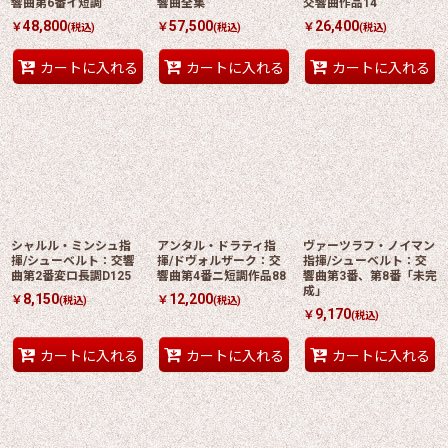
響曲第6番イ短調
響曲全集
交響曲作品14
48,800
57,500
26,400
￥
￥
￥
(税込)
(税込)
(税込)
カートに入れる
カートに入れる
カートに入れる
シャルル・ミンシュ指
アンタル・ドラティ指
ヴァーツラフ・ノイマン
揮/シューベルト：交響
揮/ドヴォルザーク：交
指揮/シューベルト：交
曲第2番変ロ長調D125
響曲第4番ニ短調作品88
響曲第3番、第8番「未完
成」
8,150
12,200
￥
￥
(税込)
(税込)
9,170
￥
(税込)
カートに入れる
カートに入れる
カートに入れる