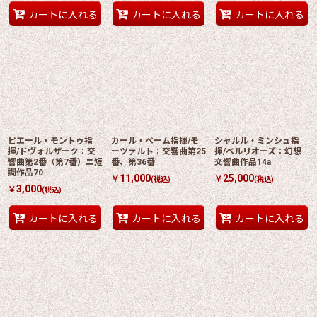
カートに入れる
カートに入れる
カートに入れる
ピエール・モントゥ指
カール・ベーム指揮/モ
シャルル・ミンシュ指
揮/ドヴォルザーク：交
ーツァルト：交響曲第25
揮/ベルリオーズ：幻想
響曲第2番（第7番）ニ短
番、第36番
交響曲作品14a
調作品70
11,000
25,000
￥
￥
(税込)
(税込)
3,000
￥
(税込)
カートに入れる
カートに入れる
カートに入れる