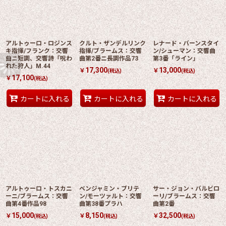
アルトゥーロ・ロジンス
クルト・ザンデルリンク
レナード・バーンスタイ
キ指揮/フランク：交響
指揮/ブラームス：交響
ン/シューマン：交響曲
曲ニ短調、交響詩「呪わ
曲第2番ニ長調作品73
第3番「ライン」
れた狩人」M.44
17,300
13,000
￥
￥
(税込)
(税込)
17,100
￥
(税込)
カートに入れる
カートに入れる
カートに入れる
アルトゥーロ・トスカニ
ベンジャミン・ブリテ
サー・ジョン・バルビロ
ーニ/ブラームス：交響
ン/モーツァルト：交響
ーリ/ブラームス：交響
曲第4番作品98
曲第38番プラハ
曲第2番
15,000
8,150
32,500
￥
￥
￥
(税込)
(税込)
(税込)