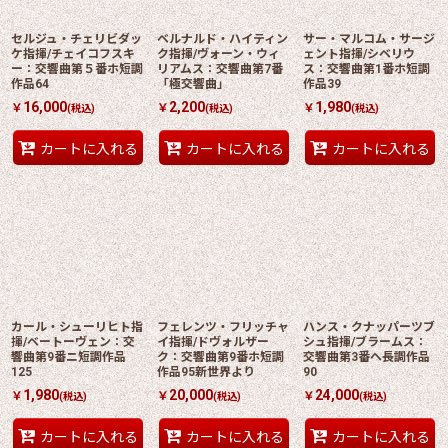
セルジュ・チェリビダッ
ベルナルド・ハイティン
サー・マルコム・サージ
ケ指揮/チェイコフスキ
ク指揮/ヴォーン・ウィ
ェント指揮/シベリウ
ー：交響曲第５番ホ短調
リアムス：交響曲第7番
ス：交響曲第1番ホ短調
作品64
「極交響曲」
作品39
16,000
2,200
1,980
￥
￥
￥
(税込)
(税込)
(税込)
カートに入れる
カートに入れる
カートに入れる
カール・シューリヒト指
フェレンツ・フリッチャ
ハンス・クナッパーツブ
揮/ベートーヴェン：交
イ指揮/ドヴォルザー
シュ指揮/ブラームス：
響曲第9番ニ短調作品
ク：交響曲第9番ホ短調
交響曲第3番ヘ長調作品
125
作品95新世界より
90
1,980
20,000
24,000
￥
￥
￥
(税込)
(税込)
(税込)
カートに入れる
カートに入れる
カートに入れる