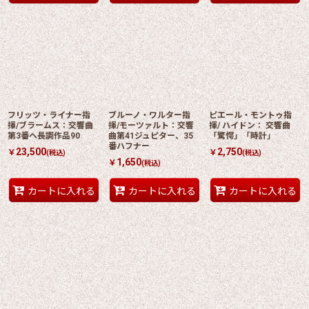
フリッツ・ライナー指
ブルーノ・ワルター指
ピエール・モントゥ指
揮/ブラームス：交響曲
揮/モーツァルト：交響
揮/ ハイドン： 交響曲
第3番ヘ長調作品90
曲第41ジュピター、35
「驚愕」「時計」
番ハフナー
23,500
2,750
￥
￥
(税込)
(税込)
1,650
￥
(税込)
カートに入れる
カートに入れる
カートに入れる