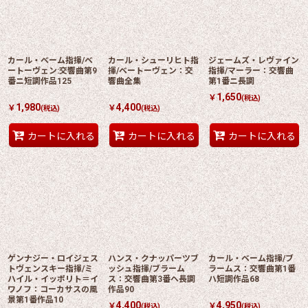
絞り込む
カール・ベーム指揮/ベ
カール・シューリヒト指
ジェームズ・レヴァイン
ートーヴェン:交響曲第9
揮/ベートーヴェン：交
指揮/マーラー：交響曲
番ニ短調作品125
響曲全集
第1番ニ長調
1,650
￥
(税込)
1,980
4,400
￥
￥
(税込)
(税込)
カートに入れる
カートに入れる
カートに入れる
ゲンナジー・ロイジェス
ハンス・クナッパーツブ
カール・ベーム指揮/ブ
トヴェンスキー指揮/ミ
ッシュ指揮/ブラーム
ラームス：交響曲第1番
ハイル・イッポリト＝イ
ス：交響曲第3番ヘ長調
ハ短調作品68
ワノフ：コーカサスの風
作品90
景第1番作品10
4,400
4,950
￥
￥
(税込)
(税込)