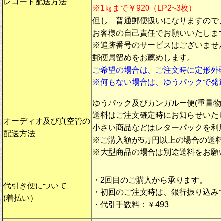
レコード配送方法
※1㎏まで￥920（LP2~3枚）
但し、
普通郵便扱い
になりますので
お客様の自己責任でお願いいたしま
※追跡番号のサービスはございませ
郵便局留めをお薦めします。
ご希望の場合は、ご注文時に定形外
※何もない場合は、ゆうパックで発
ゆうパック及びカンガルー便(重量
送料はご注文確定時にお知らせいた
オーディオ及び真空管の
小さい商品などはレターパックを利
配送方法
※ご購入額が5万円以上の場合の送
※大型商品の場合は別途送料をお願
・2回目のご購入から承ります。
代引き便について
・初回のご注文時は、銀行振り込み
(着払い）
・代引手数料：￥493