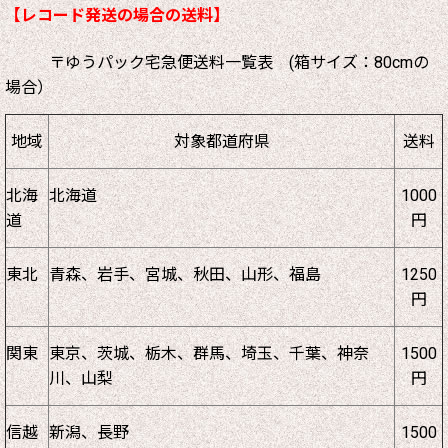
【レコード発送の場合の送料】
〒ゆうパック宅急便送料一覧表 (箱サイズ：80cmの
場合）
地域
対象都道府県
送料
北海
北海道
1000
道
円
東北
青森、岩手、宮城、秋田、山形、福島
1250
円
関東
東京、茨城、栃木、群馬、埼玉、千葉、神奈
1500
川、山梨
円
信越
新潟、長野
1500