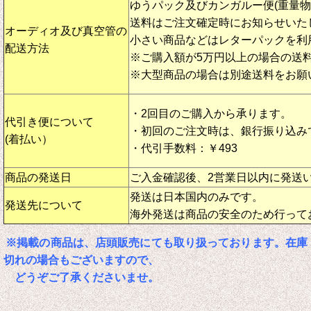
ゆうパック及びカンガルー便(重量
送料はご注文確定時にお知らせいた
オーディオ及び真空管の
小さい商品などはレターパックを利
配送方法
※ご購入額が5万円以上の場合の送
※大型商品の場合は別途送料をお願
・2回目のご購入から承ります。
代引き便について
・初回のご注文時は、銀行振り込み
(着払い）
・代引手数料：￥493
商品の発送日
ご入金確認後、2営業日以内に発送
発送は日本国内のみです。
発送先について
海外発送は商品の安全のため行って
※掲載の商品は、店頭販売にても取り扱っております。在庫
切れの場合もございますので、
どうぞご了承くださいませ。