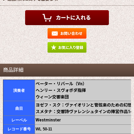
商品詳細
ペーター・リバール（Vn）
ヘンリー・スヴォボダ指揮
演奏者
ウィーン交響楽団
ヨゼフ・スク：ヴァイオリンと管弦楽のための幻想曲
曲目
スメタナ：交響詩ヴァレンシュタインの陣営作品14
Westminster
レーベル
レコード番号
WL 50-11