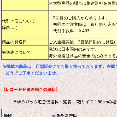
※大型商品の場合は別途送料をお願
・2回目のご購入から承ります。
代引き便について
・初回のご注文時は、銀行振り込み
(着払い）
・代引手数料：￥493
商品の発送日
ご入金確認後、2営業日以内に発送
発送は日本国内のみです。
発送先について
海外発送は商品の安全のため行って
※掲載の商品は、店頭販売にても取り扱っております。在庫
どうぞご了承くださいませ。
【レコード発送の場合の送料】
〒ゆうパック宅急便送料一覧表 (箱サイズ：80cmの場
地域
対象都道府県