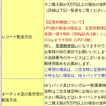
※ご購入額が3万円以上の場合の送
（詳細は下記一覧表をご覧ください
【定形外郵便について】
LP1枚の発送の場合は、定形外郵便
全国一律￥660（500g以内:1枚）
レコード配送方法
※1㎏まで￥920（LP2~3枚）
但し、
普通郵便扱い
になりますので
お客様の自己責任でお願いいたしま
※追跡番号のサービスはございませ
郵便局留めをお薦めします。
ご希望の場合は、ご注文時に定形外
※何もない場合は、ゆうパックで発
ゆうパック及びカンガルー便(重量
送料はご注文確定時にお知らせいた
オーディオ及び真空管の
小さい商品などはレターパックを利
配送方法
※ご購入額が5万円以上の場合の送