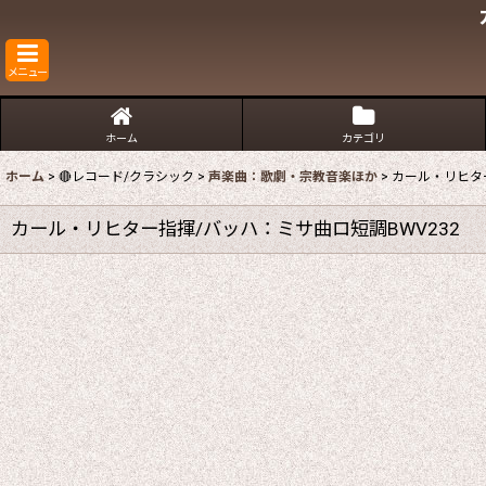
メニュー
ホーム
カテゴリ
ホーム
>
🔴レコード/クラシック
>
声楽曲：歌劇・宗教音楽ほか
>
カール・リヒター
カール・リヒター指揮/バッハ：ミサ曲ロ短調BWV232