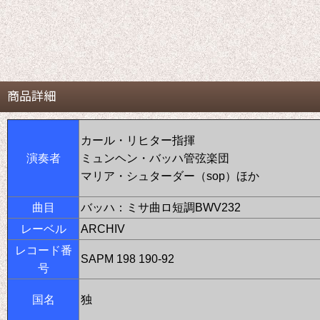
商品詳細
カール・リヒター指揮
演奏者
ミュンヘン・バッハ管弦楽団
マリア・シュターダー（sop）ほか
曲目
バッハ：ミサ曲ロ短調BWV232
レーベル
ARCHIV
レコード番
SAPM 198 190-92
号
国名
独