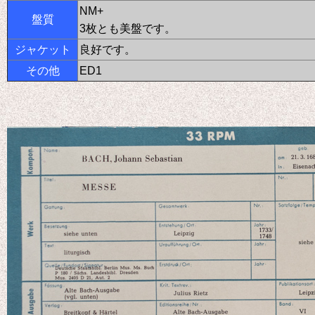
NM+
盤質
3枚とも美盤です。
ジャケット
良好です。
その他
ED1