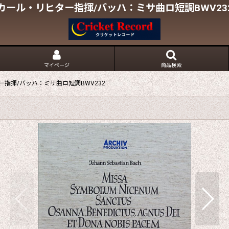
カール・リヒター指揮/バッハ：ミサ曲ロ短調BWV23
マイページ
商品検索
指揮/バッハ：ミサ曲ロ短調BWV232