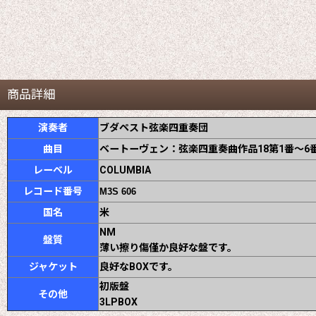
商品詳細
演奏者
ブダペスト弦楽四重奏団
曲目
ベートーヴェン：弦楽四重奏曲作品18第1番〜6
レーベル
COLUMBIA
レコード番号
M3S 606
国名
米
NM
盤質
薄い擦り傷僅か良好な盤です。
ジャケット
良好なBOXです。
初版盤
その他
3LPBOX