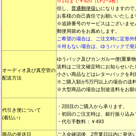
※1㎏まで￥920（LP2~3枚）
但し、
普通郵便扱い
になりますので
お客様の自己責任でお願いいたしま
※追跡番号のサービスはございませ
郵便局留めをお薦めします。
ご希望の場合は、ご注文時に定形外
※何もない場合は、ゆうパックで発
ゆうパック及びカンガルー便(重量
送料はご注文確定時にお知らせいた
オーディオ及び真空管の
小さい商品などはレターパックを利
配送方法
※ご購入額が5万円以上の場合の送
※大型商品の場合は別途送料をお願
・2回目のご購入から承ります。
代引き便について
・初回のご注文時は、銀行振り込み
(着払い）
・代引手数料：￥493
商品の発送日
ご入金確認後、2営業日以内に発送