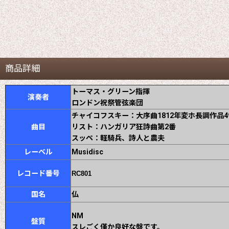
商品詳細
トーマス・グリーン指揮
演奏者
ロンドン祝祭管弦楽団
チャイコフスキー：大序曲1812年変ホ長調作品4
曲目
リスト：ハンガリア狂詩曲第2番
スッペ：軽騎兵、詩人と農夫
レーベル
Musidisc
レコード番号
RC801
国名
仏
NM
盤質
スレごく僅か良好な盤です。