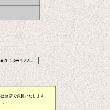
】
決済は出来ません。
料は当店で負担いたします。
。）