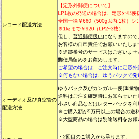
【定形外郵便について】
LP1枚の発送の場合は、定形外郵便
全国一律￥660（500g以内:1枚）
レコード配送方法
※1㎏まで￥920（LP2~3枚）
但し、
普通郵便扱い
になりますので
お客様の自己責任でお願いいたしま
※追跡番号のサービスはございませ
郵便局留めをお薦めします。
ご希望の場合は、ご注文時に定形外
※何もない場合は、ゆうパックで発
ゆうパック及びカンガルー便(重量
送料はご注文確定時にお知らせいた
オーディオ及び真空管の
小さい商品などはレターパックを利
配送方法
※ご購入額が5万円以上の場合の送
※大型商品の場合は別途送料をお願
・2回目のご購入から承ります。