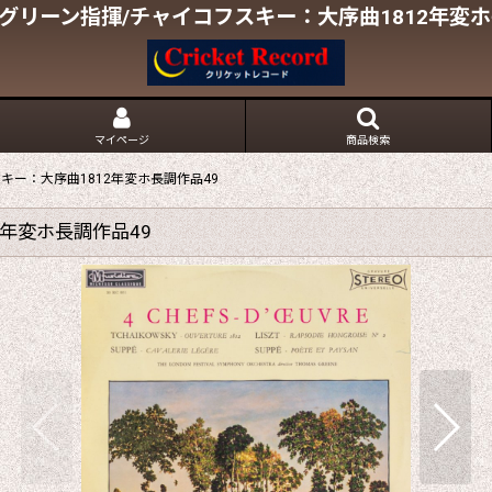
グリーン指揮/チャイコフスキー：大序曲1812年変ホ
マイページ
商品検索
キー：大序曲1812年変ホ長調作品49
年変ホ長調作品49