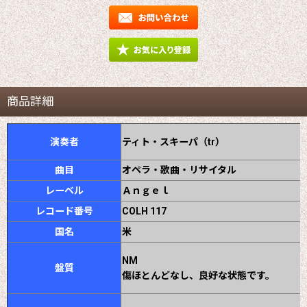
商品詳細
演奏者
ティト・スキーパ（tr）
曲目
オペラ・歌曲・リサイタル
レーベル
Ａｎｇｅｌ
レコード番号
COLH 117
国名
米
NM
盤質
傷ほとんどなし、良好な状態です。