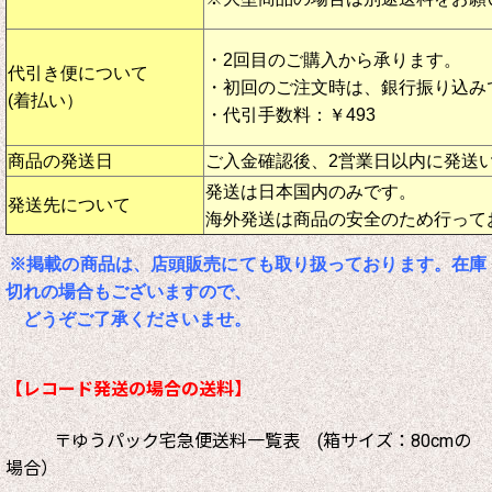
・2回目のご購入から承ります。
代引き便について
・初回のご注文時は、銀行振り込み
(着払い）
・代引手数料：￥493
商品の発送日
ご入金確認後、2営業日以内に発送
発送は日本国内のみです。
発送先について
海外発送は商品の安全のため行って
※掲載の商品は、店頭販売にても取り扱っております。在庫
切れの場合もございますので、
どうぞご了承くださいませ。
【レコード発送の場合の送料】
〒ゆうパック宅急便送料一覧表 (箱サイズ：80cmの
場合）