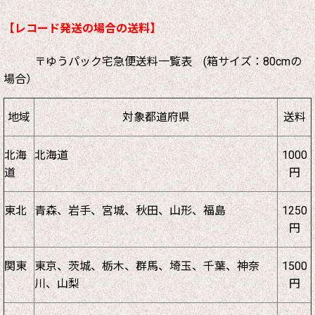
【レコード発送の場合の送料】
〒ゆうパック宅急便送料一覧表 (箱サイズ：80cmの
場合）
地域
対象都道府県
送料
北海
北海道
1000
道
円
東北
青森、岩手、宮城、秋田、山形、福島
1250
円
関東
東京、茨城、栃木、群馬、埼玉、千葉、神奈
1500
川、山梨
円