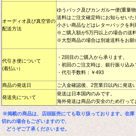
ゆうパック及びカンガルー便(重量
送料はご注文確定時にお知らせいた
オーディオ及び真空管の
小さい商品などはレターパックを利
配送方法
※ご購入額が5万円以上の場合の送
※大型商品の場合は別途送料をお願
・2回目のご購入から承ります。
代引き便について
・初回のご注文時は、銀行振り込み
(着払い）
・代引手数料：￥493
商品の発送日
ご入金確認後、2営業日以内に発送
発送は日本国内のみです。
発送先について
海外発送は商品の安全のため行って
※掲載の商品は、店頭販売にても取り扱っております。在庫
切れの場合もございますので、
どうぞご了承くださいませ。