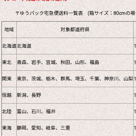
〒ゆうパック宅急便送料一覧表 (箱サイズ：80cmの場
地域
対象都道府県
北海道
北海道
東北
青森、岩手、宮城、秋田、山形、福島
関東
東京、茨城、栃木、群馬、埼玉、千葉、神奈川、山梨
信越
新潟、長野
北陸
富山、石川、福井
東海
静岡、愛知、岐阜、三重