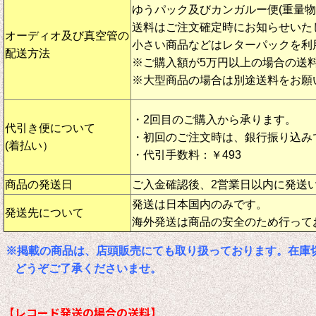
ゆうパック及びカンガルー便(重量
送料はご注文確定時にお知らせいた
オーディオ及び真空管の
小さい商品などはレターパックを利
配送方法
※ご購入額が5万円以上の場合の送
※大型商品の場合は別途送料をお願
・2回目のご購入から承ります。
代引き便について
・初回のご注文時は、銀行振り込み
(着払い）
・代引手数料：￥493
商品の発送日
ご入金確認後、2営業日以内に発送
発送は日本国内のみです。
発送先について
海外発送は商品の安全のため行って
※掲載の商品は、店頭販売にても取り扱っております。在庫
どうぞご了承くださいませ。
【レコード発送の場合の送料】