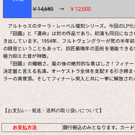
￥14,680
→
￥12,000
アルトゥスのターラ・レーベル復刻シリーズ。今回のLP化
『田園』と『運命』は対の作品であり、初演も同日になされ
き出しています。1954年、フルトヴェングラーが死の半年
の録音ということもあって、巨匠最晩年の芸術を堪能できる名
極力抑えた音が特徴。
『田園』の繊細さ、嵐の後の絶対的な喜ばしさ！フィナーレ
決定盤と言える名演。オーケストラ全体を支配する引き締ま
ラーの真骨頂。そしてフィナーレ突入と共に一挙に解放され
【お支払い・発送・送料の取り扱いについて
お支払方法
銀行振込のみとなります。カード