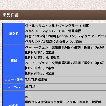
商品詳細
ヴィルヘルム・フルトヴェングラー（指揮）
ベルリン・フィルハーモニー管弦楽団
演奏者
録音：1952年12月8日／ベルリン、ティタニア・パ
ベルリンRIAS放送によるモノラル録音
ベートーヴェン：交響曲第6番 ヘ長調『田園』 Op.68
[LP1-A] 第1、2楽章
[LP1-A] 第3、4、5楽章
曲目
ベートーヴェン：交響曲第5番 ハ短調『運命』 Op.67
[LP2-B] 第1、2楽章
[LP2-B] 第3、4楽章
TALTLP 035/6
レコード番号
レーベル
ALTUS
2LP
国内プレス 完全限定生産盤 モノラル 日本語帯・解説付
その他