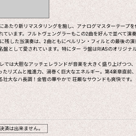
にあたり新リマスタリングを施し、アナログマスターテープを
ています。フルトヴェングラーもこの2曲を好んで並べて演奏
前に残した当演奏は、2曲ともにベルリン・フィルとの最後の演奏
盤として愛されています。特にター ラ盤はRIASのオリジ
では大胆なアッチェレランドが音楽を大きく盛り上げつつ、
ったリズムと推進力、渦巻く巨大なエネルギー。第4楽章直前、
る壮大なハ長調！金管の華やかで 荘厳なサウンドも爽快です。
】
決済は出来ません。