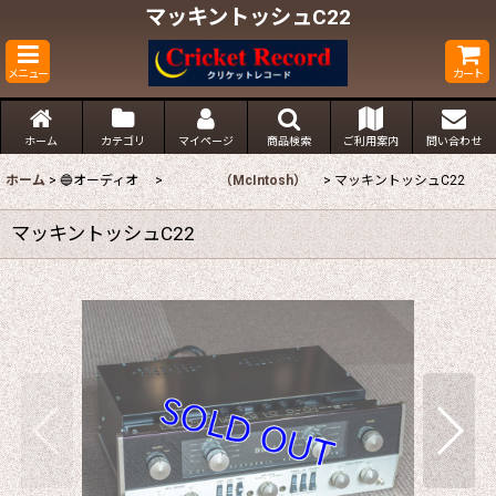
マッキントッシュC22
メニュー
カート
ホーム
カテゴリ
マイページ
商品検索
ご利用案内
問い合わせ
ホーム
>
🔵オーディオ
>
（McIntosh）
>
マッキントッシュC22
マッキントッシュC22