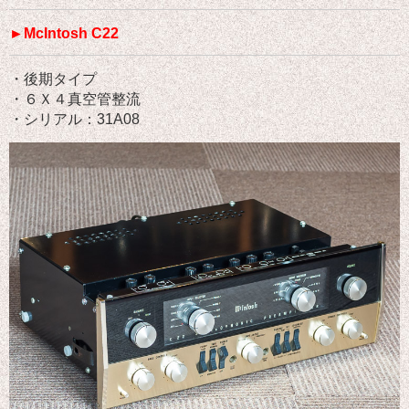
►McIntosh C22
・後期タイプ
・６Ｘ４真空管整流
・シリアル：31A08