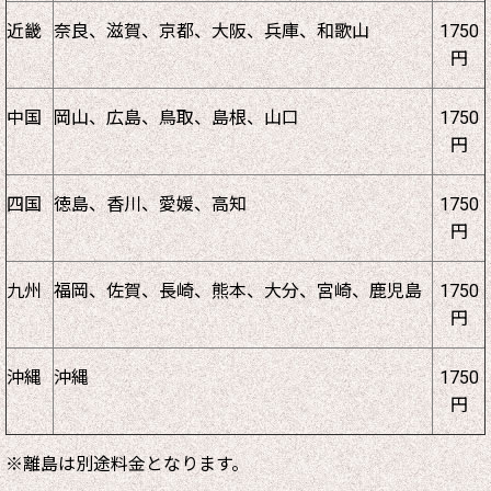
近畿
奈良、滋賀、京都、大阪、兵庫、和歌山
1750
円
中国
岡山、広島、鳥取、島根、山口
1750
円
四国
徳島、香川、愛媛、高知
1750
円
九州
福岡、佐賀、長崎、熊本、大分、宮崎、鹿児島
1750
円
沖縄
沖縄
1750
円
※離島は別途料金となります。