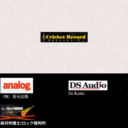
Ds Audio
（株）音元出版
奥村弁護士/ロック裁判所