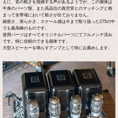
えに、音の粗さを指摘する声があるようでが、この個体は
中身のパーツ類、また高品位の真空管とのマッチングと相
まって全帯域において粗さが出ておりません。
緻密さ、滑らかさ、スケール感は今まで取り扱った275の中
でも最高峰のものです。
使用パーツはすべてオリジナルパーツにてフルメンテ済み
です。特に信頼のできる個体です。
大型スピーカーを鳴らすアンプとして特にお薦めします。