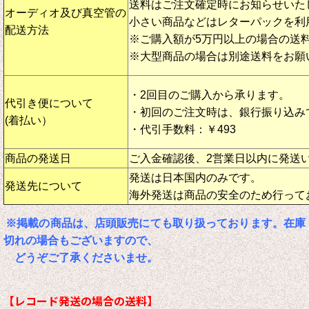
送料はご注文確定時にお知らせいた
オーディオ及び真空管の
小さい商品などはレターパックを利
配送方法
※ご購入額が5万円以上の場合の送
※大型商品の場合は別途送料をお願
・2回目のご購入から承ります。
代引き便について
・初回のご注文時は、銀行振り込み
(着払い）
・代引手数料：￥493
商品の発送日
ご入金確認後、2営業日以内に発送
発送は日本国内のみです。
発送先について
海外発送は商品の安全のため行って
※掲載の商品は、店頭販売にても取り扱っております。在庫
切れの場合もございますので、
どうぞご了承くださいませ。
【レコード発送の場合の送料】