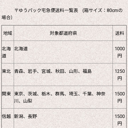
〒ゆうパック宅急便送料一覧表 (箱サイズ：80cmの
場合）
地域
対象都道府県
送料
北海
北海道
1000
道
円
東北
青森、岩手、宮城、秋田、山形、福島
1250
円
関東
東京、茨城、栃木、群馬、埼玉、千葉、神奈
1500
川、山梨
円
信越
新潟、長野
1500
円