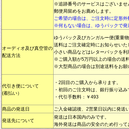
※追跡番号のサービスはございませ
郵便局留めをお薦めします。
ご希望の場合は、ご注文時に定形外
※何もない場合は、ゆうパックで発
ゆうパック及びカンガルー便(重量
送料はご注文確定時にお知らせいた
オーディオ及び真空管の
小さい商品などはレターパックを利
配送方法
※ご購入額が5万円以上の場合の送
※大型商品の場合は別途送料をお願
・2回目のご購入から承ります。
代引き便について
・初回のご注文時は、銀行振り込み
(着払い）
・代引手数料：￥493
商品の発送日
ご入金確認後、2営業日以内に発送
発送は日本国内のみです。
発送先について
海外発送は商品の安全のため行って