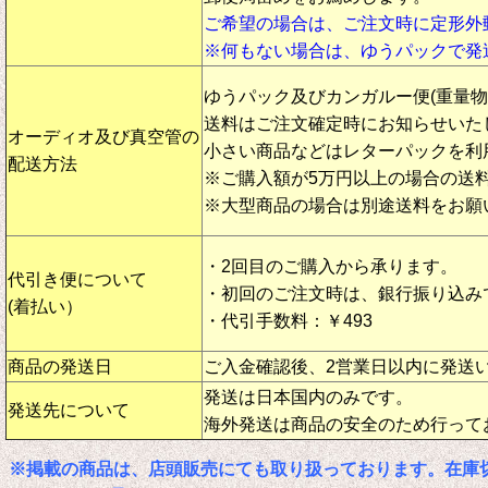
ご希望の場合は、ご注文時に定形外
※何もない場合は、ゆうパックで発
ゆうパック及びカンガルー便(重量
送料はご注文確定時にお知らせいた
オーディオ及び真空管の
小さい商品などはレターパックを利
配送方法
※ご購入額が5万円以上の場合の送
※大型商品の場合は別途送料をお願
・2回目のご購入から承ります。
代引き便について
・初回のご注文時は、銀行振り込み
(着払い）
・代引手数料：￥493
商品の発送日
ご入金確認後、2営業日以内に発送
発送は日本国内のみです。
発送先について
海外発送は商品の安全のため行って
※掲載の商品は、店頭販売にても取り扱っております。在庫