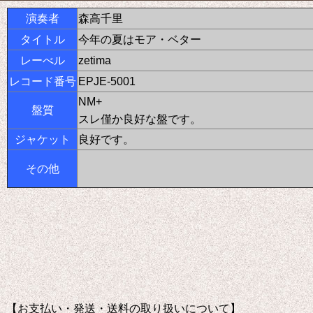
演奏者
森高千里
タイトル
今年の夏はモア・ベター
レーべル
zetima
レコード番号
EPJE-5001
NM+
盤質
スレ僅か良好な盤です
。
ジャケット
良好です。
その他
【お支払い・発送・送料の取り扱いについて