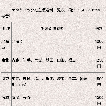
〒ゆうパック宅急便送料一覧表 (箱サイズ：80cmの
場合）
地域
対象都道府県
送料
北海
北海道
1000
道
円
東北
青森、岩手、宮城、秋田、山形、福島
1250
円
関東
東京、茨城、栃木、群馬、埼玉、千葉、神奈
1500
川、山梨
円
信越
新潟、長野
1500
円