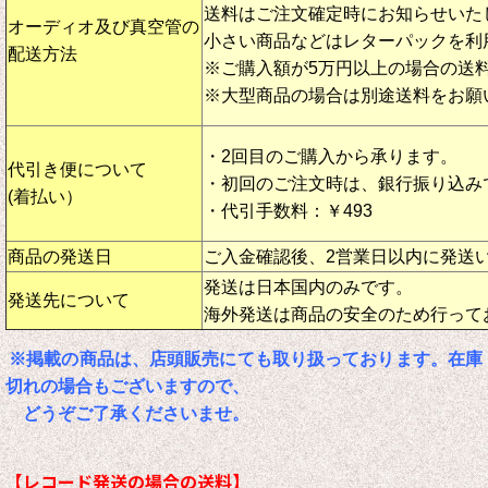
送料はご注文確定時にお知らせいた
オーディオ及び真空管の
小さい商品などはレターパックを利
配送方法
※ご購入額が5万円以上の場合の送
※大型商品の場合は別途送料をお願
・2回目のご購入から承ります。
代引き便について
・初回のご注文時は、銀行振り込み
(着払い）
・代引手数料：￥493
商品の発送日
ご入金確認後、2営業日以内に発送
発送は日本国内のみです。
発送先について
海外発送は商品の安全のため行って
※掲載の商品は、店頭販売にても取り扱っております。在庫
切れの場合もございますので、
どうぞご了承くださいませ。
【レコード発送の場合の送料】