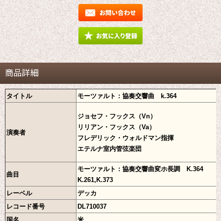
商品詳細
タイトル
モーツァルト：協奏交響曲 k.364
ジョセフ・フックス（Vn）
リリアン・フックス（Va）
演奏者
フレデリック・ウォルドマン指揮
エテルナ室内管弦楽団
モーツァルト：協奏交響曲変ホ長調 K.364
曲目
K.261,K.373
レーベル
デッカ
レコード番号
DL710037
国名
米