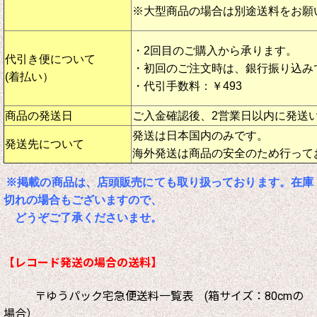
※大型商品の場合は別途送料をお願
・2回目のご購入から承ります。
代引き便について
・初回のご注文時は、銀行振り込み
(着払い）
・代引手数料：￥493
商品の発送日
ご入金確認後、2営業日以内に発送
発送は日本国内のみです。
発送先について
海外発送は商品の安全のため行って
※掲載の商品は、店頭販売にても取り扱っております。在庫
切れの場合もございますので、
どうぞご了承くださいませ。
【レコード発送の場合の送料】
〒ゆうパック宅急便送料一覧表 (箱サイズ：80cmの
場合）