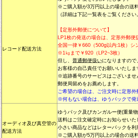
※ご購入額が3万円以上の場合の送
（詳細は下記一覧表をご覧ください
【定形外郵便について】
LP1枚の発送の場合は、定形外郵便
全国一律￥660（500g以内:1枚）
レコード配送方法
※1㎏まで￥920（LP2~3枚）
但し、
普通郵便扱い
になりますので
お客様の自己責任でお願いいたしま
※追跡番号のサービスはございませ
郵便局留めをお薦めします。
ご希望の場合は、ご注文時に定形外
※何もない場合は、ゆうパックで発
ゆうパック及びカンガルー便(重量
送料はご注文確定時にお知らせいた
オーディオ及び真空管の
小さい商品などはレターパックを利
配送方法
※ご購入額が5万円以上の場合の送