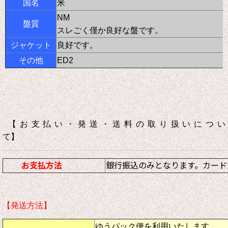
国名
米
NM
盤質
スレごく僅か良好な盤です。
ジャケット
良好です。
その他
ED2
【お支払い・発送・送料の取り扱いについ
て】
お支払方法
銀行振込のみとなります。カード
【発送方法】
ゆうパック便を利用いたします。