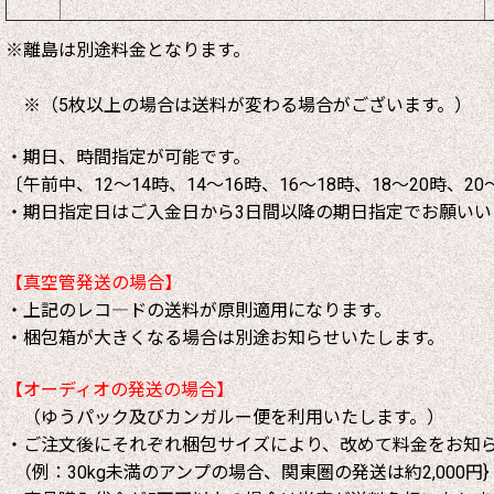
※離島は別途料金となります。
※（5枚以上の場合は送料が変わる場合がございます。）
・期日、時間指定が可能です。
〔午前中、12～14時、14～16時、16～18時、18～20時、20
・期日指定日はご入金日から3日間以降の期日指定でお願いい
【真空管発送の場合】
・上記のレコ―ドの送料が原則適用になります。
・梱包箱が大きくなる場合は別途お知らせいたします。
【オーディオの発送の場合】
（ゆうパック及びカンガルー便を利用いたします。）
・ご注文後にそれぞれ梱包サイズにより、改めて料金をお知
（例：30kg未満のアンプの場合、関東圏の発送は約2,000円}