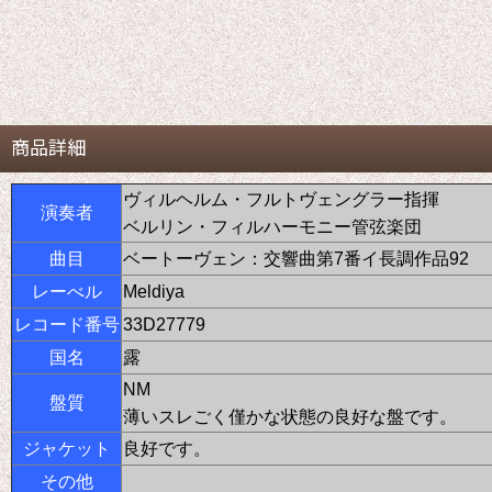
商品詳細
ヴィルヘルム・フルトヴェングラー指揮
演奏者
ベルリン・フィルハーモニー管弦楽団
曲目
ベートーヴェン：交響曲第7番イ長調作品92
レーべル
Meldiya
レコード番号
33D27779
国名
露
NM
盤質
薄いスレごく僅かな状態の良好な盤です。
ジャケット
良好です。
その他