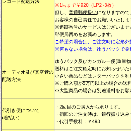
レコード配送方法
※1㎏まで￥920（LP2~3枚）
但し、
普通郵便扱い
になりますので
お客様の自己責任でお願いいたしま
※追跡番号のサービスはございませ
郵便局留めをお薦めします。
ご希望の場合は、ご注文時に定形外
※何もない場合は、ゆうパックで発
ゆうパック及びカンガルー便(重量
送料はご注文確定時にお知らせいた
オーディオ及び真空管の
小さい商品などはレターパックを利
配送方法
※ご購入額が5万円以上の場合の送
※大型商品の場合は別途送料をお願
・2回目のご購入から承ります。
代引き便について
・初回のご注文時は、銀行振り込み
(着払い）
・代引手数料：￥493