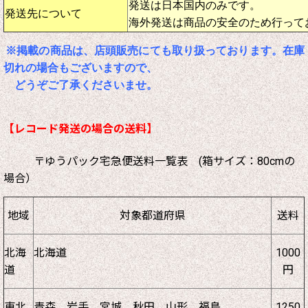
発送は日本国内のみです。
発送先について
海外発送は商品の安全のため行って
※掲載の商品は、店頭販売にても取り扱っております。在庫
切れの場合もございますので、
どうぞご了承くださいませ。
【レコード発送の場合の送料】
〒ゆうパック宅急便送料一覧表 (箱サイズ：80cmの
場合）
地域
対象都道府県
送料
北海
北海道
1000
道
円
東北
青森、岩手、宮城、秋田、山形、福島
1250