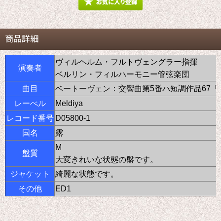
商品詳細
ヴィルヘルム・フルトヴェングラー指揮
演奏者
ベルリン・フィルハーモニー管弦楽団
曲目
ベートーヴェン：交響曲第5番ハ短調作品67「
レーべル
Meldiya
レコード番号
D05800-1
国名
露
M
盤質
大変きれいな状態の盤です。
ジャケット
綺麗な状態です。
その他
ED1