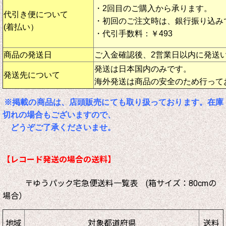
・2回目のご購入から承ります。
代引き便について
・初回のご注文時は、銀行振り込み
(着払い）
・代引手数料：￥493
商品の発送日
ご入金確認後、2営業日以内に発送
発送は日本国内のみです。
発送先について
海外発送は商品の安全のため行って
※掲載の商品は、店頭販売にても取り扱っております。在庫
切れの場合もございますので、
どうぞご了承くださいませ。
【レコード発送の場合の送料】
〒ゆうパック宅急便送料一覧表 (箱サイズ：80cmの
場合）
地域
対象都道府県
送料