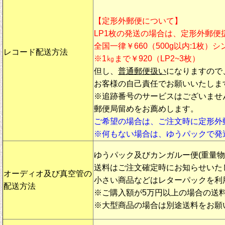
【定形外郵便について】
LP1枚の発送の場合は、定形外郵便
全国一律￥660（500g以内:1枚）
レコード配送方法
※1㎏まで￥920（LP2~3枚）
但し、
普通郵便扱い
になりますので
お客様の自己責任でお願いいたしま
※追跡番号のサービスはございませ
郵便局留めをお薦めします。
ご希望の場合は、ご注文時に定形外
※何もない場合は、ゆうパックで発
ゆうパック及びカンガルー便(重量
送料はご注文確定時にお知らせいた
オーディオ及び真空管の
小さい商品などはレターパックを利
配送方法
※ご購入額が5万円以上の場合の送
※大型商品の場合は別途送料をお願