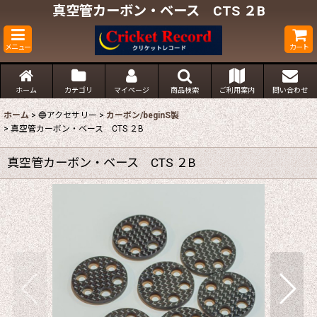
真空管カーボン・ベース CTS ２B
メニュー
カート
ホーム
カテゴリ
マイページ
商品検索
ご利用案内
問い合わせ
ホーム
>
🔵アクセサリー
>
カーボン/beginS製
>
真空管カーボン・ベース CTS ２B
真空管カーボン・ベース CTS ２B