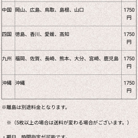
中国
岡山、広島、鳥取、島根、山口
1750
円
四国
徳島、香川、愛媛、高知
1750
円
九州
福岡、佐賀、長崎、熊本、大分、宮崎、鹿児島
1750
円
沖縄
沖縄
1750
円
※離島は別途料金となります。
※（5枚以上の場合は送料が変わる場合がございます。）
・期日、時間指定が可能です。