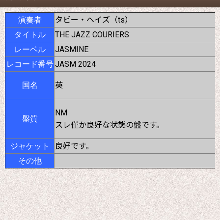
タビー・ヘイズ（ts）
演奏者
THE JAZZ COURIERS
タイトル
JASMINE
レーベル
JASM 2024
レコード番号
英
国名
NM
盤質
スレ僅か良好な状態の盤です。
良好です。
ジャケット
その他