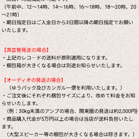
〔午前中、12～14時、14～16時、16～18時、18～20時、20
～21時〕
・期日指定日はご入金日から3日間以降の期日指定でお願い
いたします。
【真空管発送の場合】
・上記のレコ―ドの送料が原則適用になります。
・梱包箱が大きくなる場合は別途お知らせいたします。
【オーディオの発送の場合】
（ゆうパック及びカンガルー便を利用いたします。）
・ご注文後にそれぞれ梱包サイズにより、改めて料金をお知
らせいたします。
（例：30kg未満のアンプの場合、関東圏の発送は約2,000円}
・商品購入代金が5万円以上の場合は当店が送料負担いたし
ます。
（大型スピーカー等の梱包が大きくなる場合は除きます。）