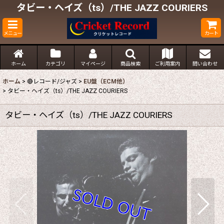
タビー・ヘイズ（ts）/THE JAZZ COURIERS
メニュー
カート
ホーム
カテゴリ
マイページ
商品検索
ご利用案内
問い合わせ
ホーム
>
🔴レコード/ジャズ
>
EU盤（ECM他）
>
タビー・ヘイズ（ts）/THE JAZZ COURIERS
タビー・ヘイズ（ts）/THE JAZZ COURIERS