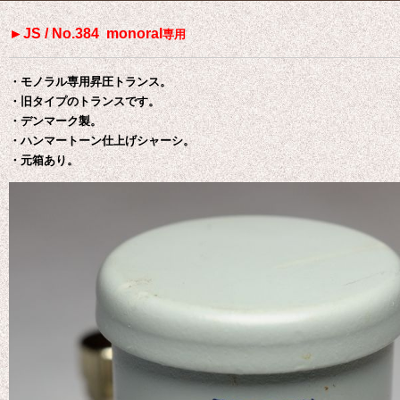
►JS / No.384 monoral
専用
・モノラル専用昇圧トランス。
・旧タイプのトランスです。
・デンマーク製
。
・ハンマートーン仕上げシャーシ。
・元箱あり。