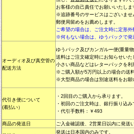
お客様の自己責任でお願いいたしま
※追跡番号のサービスはございませ
郵便局留めをお薦めします。
ご希望の場合は、ご注文時に定形外
※何もない場合は、ゆうパックで発
ゆうパック及びカンガルー便(重量
送料はご注文確定時にお知らせいた
オーディオ及び真空管の
小さい商品などはレターパックを利
配送方法
※ご購入額が5万円以上の場合の送
※大型商品の場合は別途送料をお願
・2回目のご購入から承ります。
代引き便について
・初回のご注文時は、銀行振り込み
(着払い）
・代引手数料：￥493
商品の発送日
ご入金確認後、2営業日以内に発送
発送は日本国内のみです。