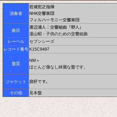
岩城宏之指揮
NHK交響楽団
演奏者
フィルハーモニー交響楽団
渡辺浦人：交響組曲「野人」
曲目
湯山昭：子供のための交響組曲
レーベル
セブンシーズ
レコード番号
K15C9497
NM＋
盤質
ほとんど傷なし綺麗な盤です。
良好です。
ジャケット
その他
見本盤