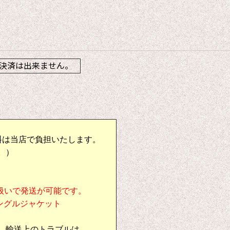
】
決済は出来ません。
料は当店で負担いたします。
。）
扱いで発送が可能です。
シングルジャケット
、輸送上のトラブルは