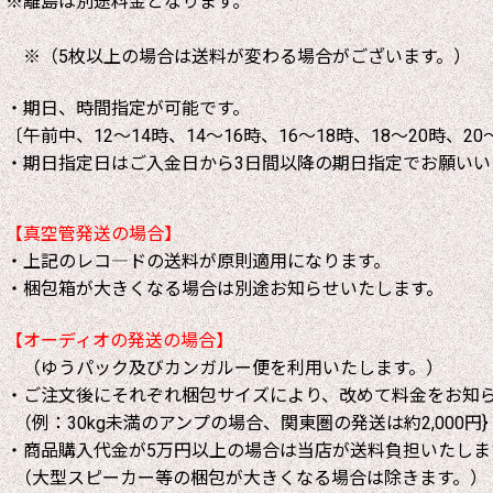
※離島は別途料金となります。
※（5枚以上の場合は送料が変わる場合がございます。）
・期日、時間指定が可能です。
〔午前中、12～14時、14～16時、16～18時、18～20時、20
・期日指定日はご入金日から3日間以降の期日指定でお願いい
【真空管発送の場合】
・上記のレコ―ドの送料が原則適用になります。
・梱包箱が大きくなる場合は別途お知らせいたします。
【オーディオの発送の場合】
（ゆうパック及びカンガルー便を利用いたします。）
・ご注文後にそれぞれ梱包サイズにより、改めて料金をお知
（例：30kg未満のアンプの場合、関東圏の発送は約2,000円}
・商品購入代金が5万円以上の場合は当店が送料負担いたしま
（大型スピーカー等の梱包が大きくなる場合は除きます。）