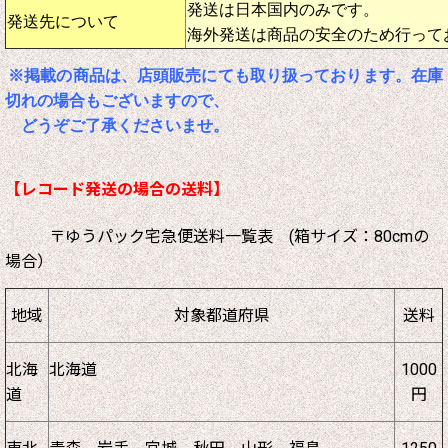
発送は日本国内のみです。
発送先について
海外発送は商品の安全のため行って
※掲載の商品は、店頭販売にても取り扱っております。在庫
切れの場合もございますので、
どうぞご了承くださいませ。
【レコード発送の場合の送料】
〒ゆうパック宅急便送料一覧表 (箱サイズ：80cmの
場合）
地域
対象都道府県
送料
北海
北海道
1000
道
円