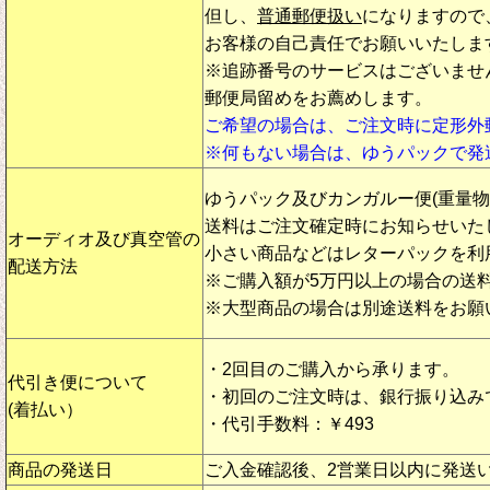
但し、
普通郵便扱い
になりますので
お客様の自己責任でお願いいたしま
※追跡番号のサービスはございませ
郵便局留めをお薦めします。
ご希望の場合は、ご注文時に定形外
※何もない場合は、ゆうパックで発
ゆうパック及びカンガルー便(重量
送料はご注文確定時にお知らせいた
オーディオ及び真空管の
小さい商品などはレターパックを利
配送方法
※ご購入額が5万円以上の場合の送
※大型商品の場合は別途送料をお願
・2回目のご購入から承ります。
代引き便について
・初回のご注文時は、銀行振り込み
(着払い）
・代引手数料：￥493
商品の発送日
ご入金確認後、2営業日以内に発送