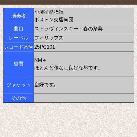
小澤征爾指揮
演奏者
ボストン交響楽団
曲目
ストラヴィンスキー：春の祭典
レーベル
フィリップス
レコード番号
25PC101
NM＋
盤質
ほとんど傷なし良好な盤です。
良好です。
ジャケット
その他