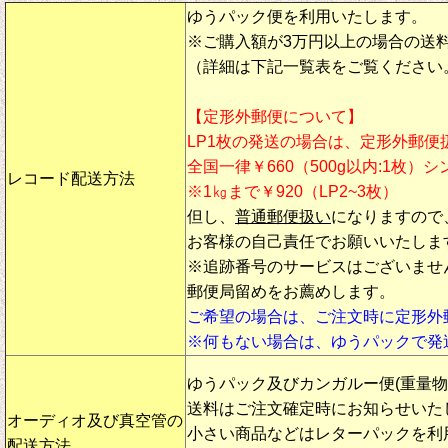
ゆうパック便を利用いたします。
※ご購入額が3万円以上の場合の送
（詳細は下記一覧表をご覧ください
【定形外郵便について】
LP1枚の発送の場合は、定形外郵便
全国一律￥660（500g以内:1枚）
レコード配送方法
※1㎏まで￥920（LP2~3枚）
但し、
普通郵便扱い
になりますので
お客様の自己責任でお願いいたしま
※追跡番号のサービスはございませ
郵便局留めをお薦めします。
ご希望の場合は、ご注文時に定形外
※何もない場合は、ゆうパックで発
ゆうパック及びカンガルー便(重量
送料はご注文確定時にお知らせいた
オーディオ及び真空管の
小さい商品などはレターパックを利
配送方法