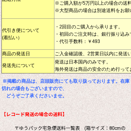
※ご購入額が5万円以上の場合の送
※大型商品の場合は別途送料をお願
・2回目のご購入から承ります。
代引き便について
・初回のご注文時は、銀行振り込み
(着払い）
・代引手数料：￥493
商品の発送日
ご入金確認後、2営業日以内に発送
発送は日本国内のみです。
発送先について
海外発送は商品の安全のため行って
※掲載の商品は、店頭販売にても取り扱っております。在庫
切れの場合もございますので、
どうぞご了承くださいませ。
【レコード発送の場合の送料】
〒ゆうパック宅急便送料一覧表 (箱サイズ：80cmの