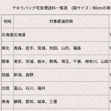
〒ゆうパック宅急便送料一覧表 (箱サイズ：80cmの場
地域
対象都道府県
北海道
北海道
東北
青森、岩手、宮城、秋田、山形、福島
関東
東京、茨城、栃木、群馬、埼玉、千葉、神奈川、山梨
信越
新潟、長野
北陸
富山、石川、福井
東海
静岡、愛知、岐阜、三重