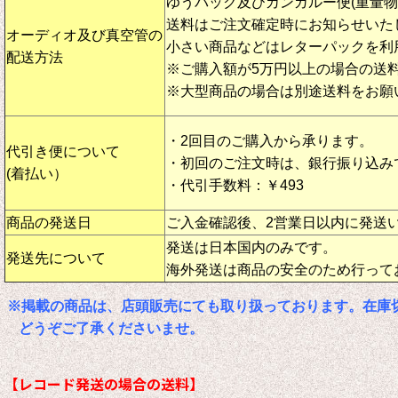
ゆうパック及びカンガルー便(重量
送料はご注文確定時にお知らせいた
オーディオ及び真空管の
小さい商品などはレターパックを利
配送方法
※ご購入額が5万円以上の場合の送
※大型商品の場合は別途送料をお願
・2回目のご購入から承ります。
代引き便について
・初回のご注文時は、銀行振り込み
(着払い）
・代引手数料：￥493
商品の発送日
ご入金確認後、2営業日以内に発送
発送は日本国内のみです。
発送先について
海外発送は商品の安全のため行って
※掲載の商品は、店頭販売にても取り扱っております。在庫
どうぞご了承くださいませ。
【レコード発送の場合の送料】