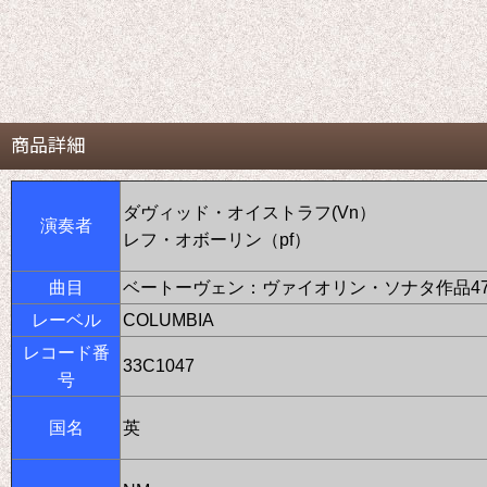
商品詳細
ダヴィッド・オイストラフ(Vn）
演奏者
レフ・オボーリン（pf）
曲目
ベートーヴェン：ヴァイオリン・ソナタ作品4
レーベル
COLUMBIA
レコード番
33C1047
号
国名
英