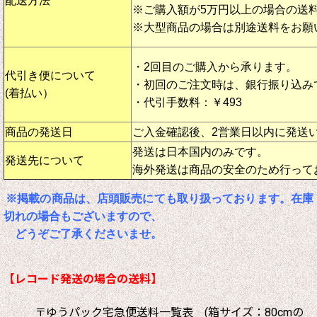
配送方法
※ご購入額が5万円以上の場合の送
※大型商品の場合は別途送料をお願
・2回目のご購入から承ります。
代引き便について
・初回のご注文時は、銀行振り込み
(着払い）
・代引手数料：￥493
商品の発送日
ご入金確認後、2営業日以内に発送
発送は日本国内のみです。
発送先について
海外発送は商品の安全のため行って
※掲載の商品は、店頭販売にても取り扱っております。在庫
切れの場合もございますので、
どうぞご了承くださいませ。
【レコード発送の場合の送料】
〒ゆうパック宅急便送料一覧表 (箱サイズ：80cmの