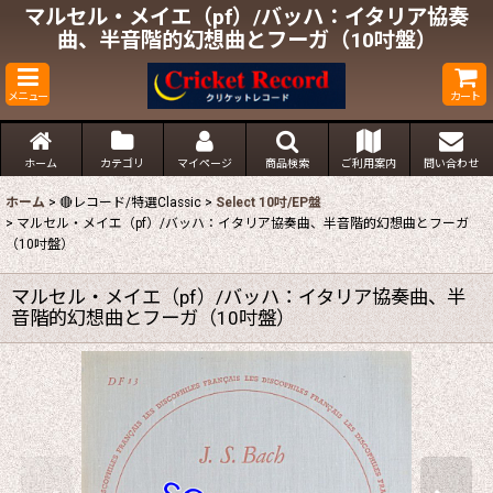
マルセル・メイエ（pf）/バッハ：イタリア協奏
曲、半音階的幻想曲とフーガ（10吋盤）
メニュー
カート
ホーム
カテゴリ
マイページ
商品検索
ご利用案内
問い合わせ
ホーム
>
🔴レコード/特選Classic
>
Select 10吋/EP盤
>
マルセル・メイエ（pf）/バッハ：イタリア協奏曲、半音階的幻想曲とフーガ
（10吋盤）
マルセル・メイエ（pf）/バッハ：イタリア協奏曲、半
音階的幻想曲とフーガ（10吋盤）