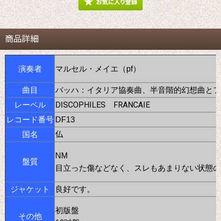
商品詳細
演奏者
マルセル・メイエ（pf）
曲目
バッハ：イタリア協奏曲、半音階的幻想曲とフ
DISCOPHILES FRANCAIE
レーベル
レコード番号
DF13
仏
国名
NM
盤質
目立った傷などなく、スレもあまりない状態の
ジャケット
良好です。
初版盤
その他