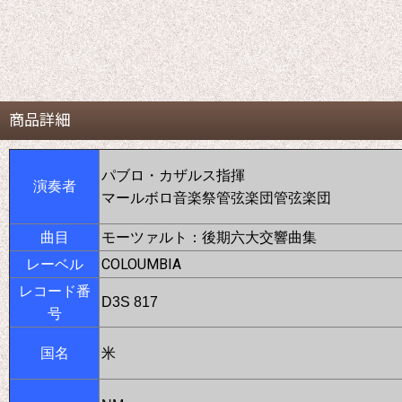
商品詳細
パブロ・カザルス指揮
演奏者
マールボロ音楽祭管弦楽団管弦楽団
曲目
モーツァルト：後期六大交響曲集
COLOUMBIA
レーベル
レコード番
D3S 817
号
国名
米