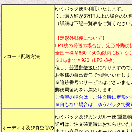
ゆうパック便を利用いたします。
※ご購入額が3万円以上の場合の送
（詳細は下記一覧表をご覧ください
【定形外郵便について】
LP1枚の発送の場合は、定形外郵便
全国一律￥660（500g以内:1枚）
レコード配送方法
※1㎏まで￥920（LP2~3枚）
但し、
普通郵便扱い
になりますので
お客様の自己責任でお願いいたしま
※追跡番号のサービスはございませ
郵便局留めをお薦めします。
ご希望の場合は、ご注文時に定形外
※何もない場合は、ゆうパックで発
ゆうパック及びカンガルー便(重量
送料はご注文確定時にお知らせいた
オーディオ及び真空管の
小さい商品などはレターパックを利