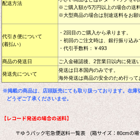
配送方法
※ご購入額が5万円以上の場合の送
※大型商品の場合は別途送料をお願
・2回目のご購入から承ります。
代引き便について
・初回のご注文時は、銀行振り込み
(着払い）
・代引手数料：￥493
商品の発送日
ご入金確認後、2営業日以内に発送
発送は日本国内のみです。
発送先について
海外発送は商品の安全のため行って
※掲載の商品は、店頭販売にても取り扱っております。在庫
どうぞご了承くださいませ。
【レコード発送の場合の送料】
〒ゆうパック宅急便送料一覧表 (箱サイズ：80cmの場