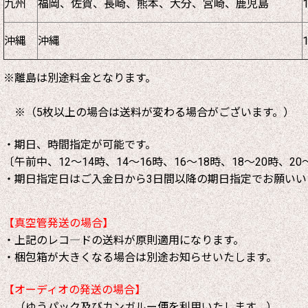
九州
福岡、佐賀、長崎、熊本、大分、宮崎、鹿児島
沖縄
沖縄
※離島は別途料金となります。
※（5枚以上の場合は送料が変わる場合がございます。）
・期日、時間指定が可能です。
〔午前中、12～14時、14～16時、16～18時、18～20時、20
・期日指定日はご入金日から3日間以降の期日指定でお願いい
【真空管発送の場合】
・上記のレコ―ドの送料が原則適用になります。
・梱包箱が大きくなる場合は別途お知らせいたします。
【オーディオの発送の場合】
（ゆうパック及びカンガルー便を利用いたします。）