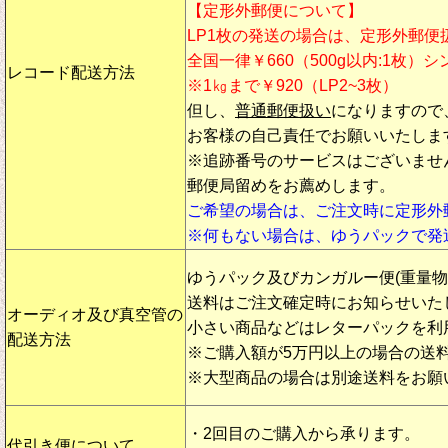
【定形外郵便について】
LP1枚の発送の場合は、定形外郵便
全国一律￥660（500g以内:1枚）
レコード配送方法
※1㎏まで￥920（LP2~3枚）
但し、
普通郵便扱い
になりますので
お客様の自己責任でお願いいたしま
※追跡番号のサービスはございませ
郵便局留めをお薦めします。
ご希望の場合は、ご注文時に定形外
※何もない場合は、ゆうパックで発
ゆうパック及びカンガルー便(重量
送料はご注文確定時にお知らせいた
オーディオ及び真空管の
小さい商品などはレターパックを利
配送方法
※ご購入額が5万円以上の場合の送
※大型商品の場合は別途送料をお願
・2回目のご購入から承ります。
代引き便について