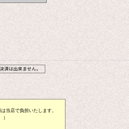
】
決済は出来ません。
料は当店で負担いたします。
。）