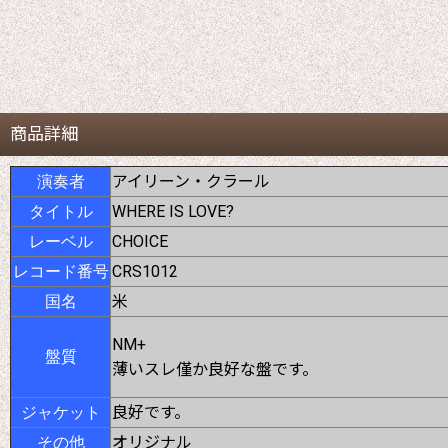
商品詳細
アイリーン・クラール
演奏者
WHERE IS LOVE?
タイトル
CHOICE
レーベル
CRS1012
レコード番号
米
国名
NM+
盤質
薄いスレ僅か良好な盤です。
良好です。
ジャケット
オリジナル
その他