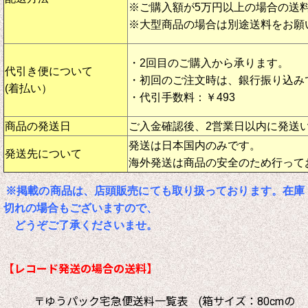
※ご購入額が5万円以上の場合の送
※大型商品の場合は別途送料をお願
・2回目のご購入から承ります。
代引き便について
・初回のご注文時は、銀行振り込み
(着払い）
・代引手数料：￥493
商品の発送日
ご入金確認後、2営業日以内に発送
発送は日本国内のみです。
発送先について
海外発送は商品の安全のため行って
※掲載の商品は、店頭販売にても取り扱っております。在庫
切れの場合もございますので、
どうぞご了承くださいませ。
【レコード発送の場合の送料】
〒ゆうパック宅急便送料一覧表 (箱サイズ：80cmの