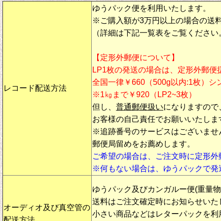
ゆうパック便を利用いたします。
※ご購入額が3万円以上の場合の送
（詳細は下記一覧表をご覧ください
【定形外郵便について】
LP1枚の発送の場合は、定形外郵便
全国一律￥660（500g以内:1枚）
レコード配送方法
※1㎏まで￥920（LP2~3枚）
但し、
普通郵便扱い
になりますので
お客様の自己責任でお願いいたしま
※追跡番号のサービスはございませ
郵便局留めをお薦めします。
ご希望の場合は、ご注文時に定形外
※何もない場合は、ゆうパックで発
ゆうパック及びカンガルー便(重量
送料はご注文確定時にお知らせいた
オーディオ及び真空管の
小さい商品などはレターパックを利
配送方法