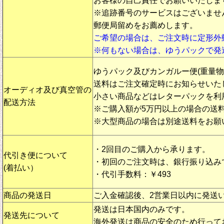
お客様の自己責任でお願いいたしま
※追跡番号のサービスはございませ
郵便局留めをお薦めします。
ご希望の場合は、ご注文時に定形外
※何もない場合は、ゆうパックで発
ゆうパック及びカンガルー便(重量
送料はご注文確定時にお知らせいた
オーディオ及び真空管の
小さい商品などはレターパックを利
配送方法
※ご購入額が5万円以上の場合の送
※大型商品の場合は別途送料をお願
・2回目のご購入から承ります。
代引き便について
・初回のご注文時は、銀行振り込み
(着払い）
・代引手数料：￥493
商品の発送日
ご入金確認後、2営業日以内に発送
発送は日本国内のみです。
発送先について
海外発送は商品の安全のため行って