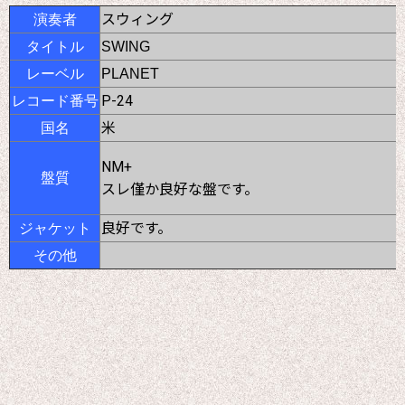
スウィング
演奏者
タイトル
SWING
レーベル
PLANET
P-24
レコード番号
米
国名
NM+
盤質
スレ僅か良好な盤です。
良好です。
ジャケット
その他