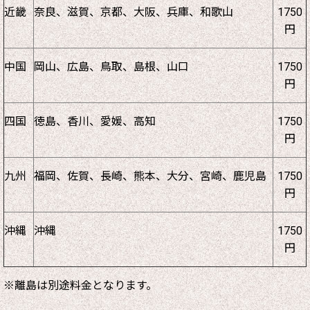
近畿
奈良、滋賀、京都、大阪、兵庫、和歌山
1750
円
中国
岡山、広島、鳥取、島根、山口
1750
円
四国
徳島、香川、愛媛、高知
1750
円
九州
福岡、佐賀、長崎、熊本、大分、宮崎、鹿児島
1750
円
沖縄
沖縄
1750
円
※離島は別途料金となります。