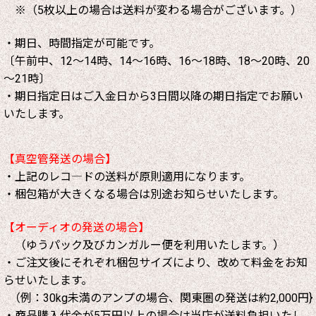
※（5枚以上の場合は送料が変わる場合がございます。）
・期日、時間指定が可能です。
〔午前中、12～14時、14～16時、16～18時、18～20時、20
～21時〕
・期日指定日はご入金日から3日間以降の期日指定でお願い
いたします。
【真空管発送の場合】
・上記のレコ―ドの送料が原則適用になります。
・梱包箱が大きくなる場合は別途お知らせいたします。
【オーディオの発送の場合】
（ゆうパック及びカンガルー便を利用いたします。）
・ご注文後にそれぞれ梱包サイズにより、改めて料金をお知
らせいたします。
（例：30kg未満のアンプの場合、関東圏の発送は約2,000円}
・商品購入代金が5万円以上の場合は当店が送料負担いたし