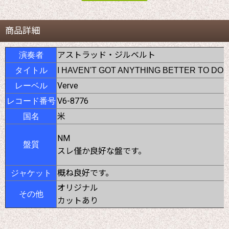
商品詳細
アストラッド・ジルベルト
演奏者
タイトル
I HAVEN'T GOT ANYTHING BETTER TO DO
Verve
レーベル
V6-8776
レコード番号
米
国名
NM
盤質
スレ僅か良好な盤です。
概ね良好です。
ジャケット
オリジナル
その他
カットあり