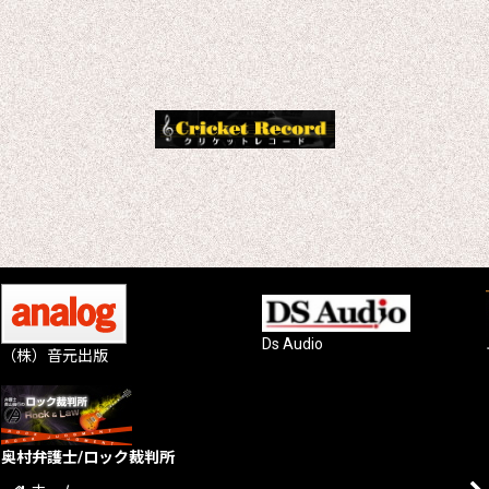
Ds Audio
（株）音元出版
奥村弁護士/ロック裁判所