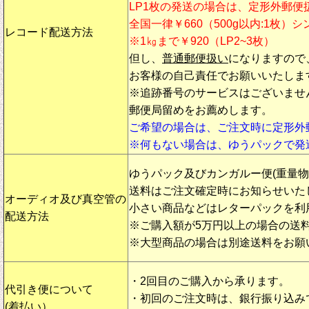
LP1枚の発送の場合は、定形外郵便
全国一律￥660（500g以内:1枚）
レコード配送方法
※1㎏まで￥920（LP2~3枚）
但し、
普通郵便扱い
になりますので
お客様の自己責任でお願いいたしま
※追跡番号のサービスはございませ
郵便局留めをお薦めします。
ご希望の場合は、ご注文時に定形外
※何もない場合は、ゆうパックで発
ゆうパック及びカンガルー便(重量
送料はご注文確定時にお知らせいた
オーディオ及び真空管の
小さい商品などはレターパックを利
配送方法
※ご購入額が5万円以上の場合の送
※大型商品の場合は別途送料をお願
・2回目のご購入から承ります。
代引き便について
・初回のご注文時は、銀行振り込み
(着払い）