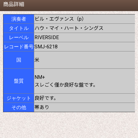
商品詳細
ビル・エヴァンス（p）
演奏者
ハウ・マイ・ハート・シングス
タイトル
RIVERSIDE
レーベル
SMJ-6218
レコード番号
米
国
NM+
盤質
スレごく僅か良好な盤です。
良好です。
ジャケット
帯あり
その他