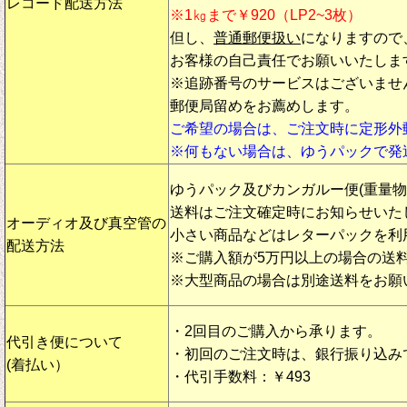
レコード配送方法
※1㎏まで￥920（LP2~3枚）
但し、
普通郵便扱い
になりますので
お客様の自己責任でお願いいたしま
※追跡番号のサービスはございませ
郵便局留めをお薦めします。
ご希望の場合は、ご注文時に定形外
※何もない場合は、ゆうパックで発
ゆうパック及びカンガルー便(重量
送料はご注文確定時にお知らせいた
オーディオ及び真空管の
小さい商品などはレターパックを利
配送方法
※ご購入額が5万円以上の場合の送
※大型商品の場合は別途送料をお願
・2回目のご購入から承ります。
代引き便について
・初回のご注文時は、銀行振り込み
(着払い）
・代引手数料：￥493