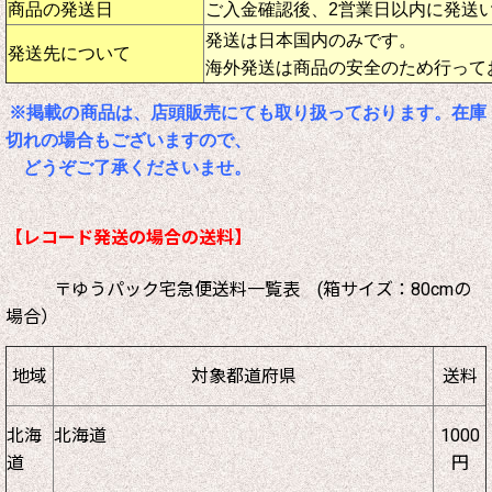
商品の発送日
ご入金確認後、2営業日以内に発送
発送は日本国内のみです。
発送先について
海外発送は商品の安全のため行って
※掲載の商品は、店頭販売にても取り扱っております。在庫
切れの場合もございますので、
どうぞご了承くださいませ。
【レコード発送の場合の送料】
〒ゆうパック宅急便送料一覧表 (箱サイズ：80cmの
場合）
地域
対象都道府県
送料
北海
北海道
1000
道
円