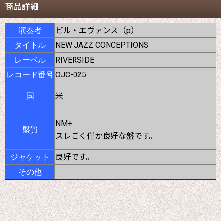
商品詳細
ビル・エヴァンス（p）
演奏者
NEW JAZZ CONCEPTIONS
タイトル
RIVERSIDE
レーベル
OJC-025
レコード番号
米
国
NM+
盤質
スレごく僅か良好な盤です。
良好です。
ジャケット
その他