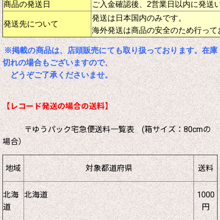
商品の発送日
ご入金確認後、2営業日以内に発送
発送は日本国内のみです。
発送先について
海外発送は商品の安全のため行って
※掲載の商品は、店頭販売にても取り扱っております。在庫
切れの場合もございますので、
どうぞご了承くださいませ。
【レコード発送の場合の送料】
〒ゆうパック宅急便送料一覧表 (箱サイズ：80cmの
場合）
地域
対象都道府県
送料
北海
北海道
1000
道
円