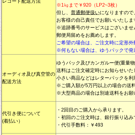
レコード配送方法
※1㎏まで￥920（LP2~3枚）
但し、
普通郵便扱い
になりますので
お客様の自己責任でお願いいたしま
※追跡番号のサービスはございませ
郵便局留めをお薦めします。
ご希望の場合は、ご注文時に定形外
※何もない場合は、ゆうパックで発
ゆうパック及びカンガルー便(重量
送料はご注文確定時にお知らせいた
オーディオ及び真空管の
小さい商品などはレターパックを利
配送方法
※ご購入額が5万円以上の場合の送
※大型商品の場合は別途送料をお願
・2回目のご購入から承ります。
代引き便について
・初回のご注文時は、銀行振り込み
(着払い）
・代引手数料：￥493