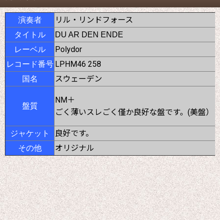
リル・リンドフォース
演奏者
タイトル
DU AR DEN ENDE
Polydor
レーベル
LPHM46 258
レコード番号
スウェーデン
国名
NM＋
盤質
ごく薄いスレごく僅か良好な盤です。(美盤）
良好です。
ジャケット
オリジナル
その他