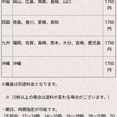
中国
岡山、広島、鳥取、島根、山口
1750
円
四国
徳島、香川、愛媛、高知
1750
円
九州
福岡、佐賀、長崎、熊本、大分、宮崎、鹿児島
1750
円
沖縄
沖縄
1750
円
※離島は別途料金となります。
※（5枚以上の場合は送料が変わる場合がございます。）
・期日、時間指定が可能です。
〔午前中、12～14時、14～16時、16～18時、18～20時、20