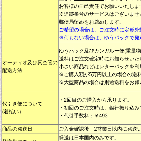
お客様の自己責任でお願いいたしま
※追跡番号のサービスはございませ
郵便局留めをお薦めします。
ご希望の場合は、ご注文時に定形外
※何もない場合は、ゆうパックで発
ゆうパック及びカンガルー便(重量
送料はご注文確定時にお知らせいた
オーディオ及び真空管の
小さい商品などはレターパックを利
配送方法
※ご購入額が5万円以上の場合の送
※大型商品の場合は別途送料をお願
・2回目のご購入から承ります。
代引き便について
・初回のご注文時は、銀行振り込み
(着払い）
・代引手数料：￥493
商品の発送日
ご入金確認後、2営業日以内に発送
発送は日本国内のみです。