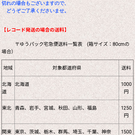
切れの場合もございますので、
どうぞご了承くださいませ。
【レコード発送の場合の送料】
〒ゆうパック宅急便送料一覧表 (箱サイズ：80cmの
場合）
地域
対象都道府県
送料
北海
北海道
1000
道
円
東北
青森、岩手、宮城、秋田、山形、福島
1250
円
関東
東京、茨城、栃木、群馬、埼玉、千葉、神奈
1500