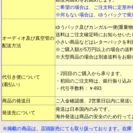
ご希望の場合は、ご注文時に定形外
※何もない場合は、ゆうパックで発
ゆうパック及びカンガルー便(重量
送料はご注文確定時にお知らせいた
オーディオ及び真空管の
小さい商品などはレターパックを利
配送方法
※ご購入額が5万円以上の場合の送
※大型商品の場合は別途送料をお願
・2回目のご購入から承ります。
代引き便について
・初回のご注文時は、銀行振り込み
(着払い）
・代引手数料：￥493
商品の発送日
ご入金確認後、2営業日以内に発送
発送は日本国内のみです。
発送先について
海外発送は商品の安全のため行って
※掲載の商品は、店頭販売にても取り扱っております。在庫