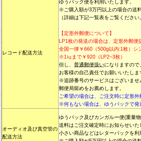
ゆうパック便を利用いたします。
※ご購入額が3万円以上の場合の送
（詳細は下記一覧表をご覧ください
【定形外郵便について】
LP1枚の発送の場合は、定形外郵便
全国一律￥660（500g以内:1枚）
レコード配送方法
※1㎏まで￥920（LP2~3枚）
但し、
普通郵便扱い
になりますので
お客様の自己責任でお願いいたしま
※追跡番号のサービスはございませ
郵便局留めをお薦めします。
ご希望の場合は、ご注文時に定形外
※何もない場合は、ゆうパックで発
ゆうパック及びカンガルー便(重量
送料はご注文確定時にお知らせいた
オーディオ及び真空管の
小さい商品などはレターパックを利
配送方法
※ご購入額が5万円以上の場合の送