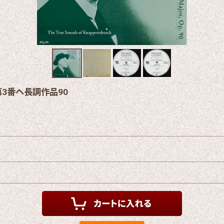
3番ヘ長調作品90