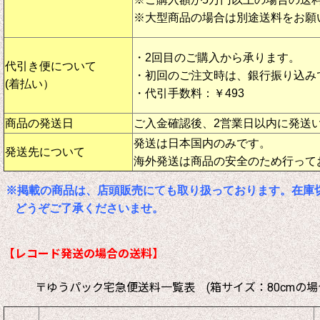
※大型商品の場合は別途送料をお願
・2回目のご購入から承ります。
代引き便について
・初回のご注文時は、銀行振り込み
(着払い）
・代引手数料：￥493
商品の発送日
ご入金確認後、2営業日以内に発送
発送は日本国内のみです。
発送先について
海外発送は商品の安全のため行って
※掲載の商品は、店頭販売にても取り扱っております。在庫
どうぞご了承くださいませ。
【レコード発送の場合の送料】
〒ゆうパック宅急便送料一覧表 (箱サイズ：80cmの場