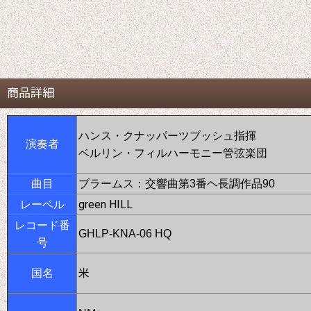
商品詳細
ハンス・クナッパーツブッシュ指揮
演奏者
ベルリン・フィルハーモニー管弦楽団
曲目
ブラームス：交響曲第3番ヘ長調作品90
green HILL
レーベル
レコード番
GHLP-KNA-06 HQ
号
米
国名