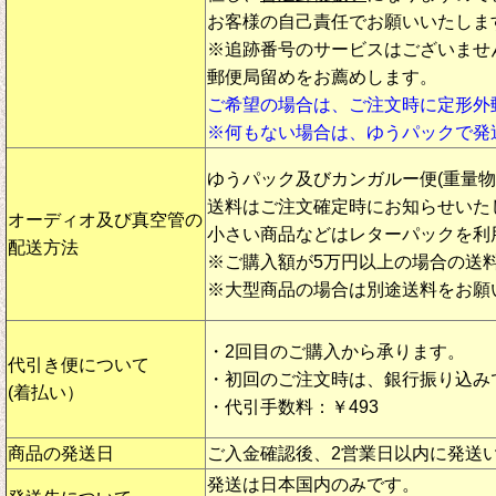
お客様の自己責任でお願いいたしま
※追跡番号のサービスはございませ
郵便局留めをお薦めします。
ご希望の場合は、ご注文時に定形外
※何もない場合は、ゆうパックで発
ゆうパック及びカンガルー便(重量
送料はご注文確定時にお知らせいた
オーディオ及び真空管の
小さい商品などはレターパックを利
配送方法
※ご購入額が5万円以上の場合の送
※大型商品の場合は別途送料をお願
・2回目のご購入から承ります。
代引き便について
・初回のご注文時は、銀行振り込み
(着払い）
・代引手数料：￥493
商品の発送日
ご入金確認後、2営業日以内に発送
発送は日本国内のみです。