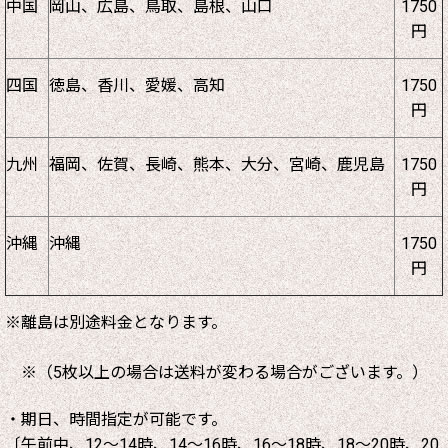
中国
岡山、広島、鳥取、島根、山口
1750
円
四国
徳島、香川、愛媛、高知
1750
円
九州
福岡、佐賀、長崎、熊本、大分、宮崎、鹿児島
1750
円
沖縄
沖縄
1750
円
※離島は別途料金となります。
※（5枚以上の場合は送料が変わる場合がございます。）
・期日、時間指定が可能です。
〔午前中、12～14時、14～16時、16～18時、18～20時、20