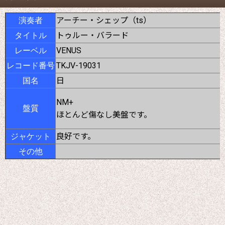
アーチー・シェップ（ts）
演奏者
トゥルー・バラード
タイトル
VENUS
レーベル
TKJV-19031
レコード番号
日
国名
NM+
盤質
ほとんど傷なし美盤です。
良好です。
ジャケット
その他