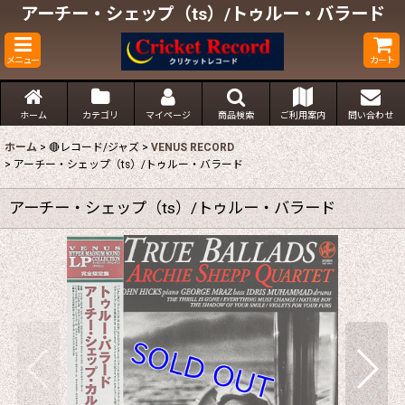
アーチー・シェップ（ts）/トゥルー・バラード
メニュー
カート
ホーム
カテゴリ
マイページ
商品検索
ご利用案内
問い合わせ
ホーム
>
🔴レコード/ジャズ
>
VENUS RECORD
>
アーチー・シェップ（ts）/トゥルー・バラード
アーチー・シェップ（ts）/トゥルー・バラード