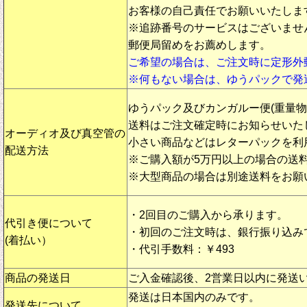
お客様の自己責任でお願いいたしま
※追跡番号のサービスはございませ
郵便局留めをお薦めします。
ご希望の場合は、ご注文時に定形外
※何もない場合は、ゆうパックで発
ゆうパック及びカンガルー便(重量
送料はご注文確定時にお知らせいた
オーディオ及び真空管の
小さい商品などはレターパックを利
配送方法
※ご購入額が5万円以上の場合の送
※大型商品の場合は別途送料をお願
・2回目のご購入から承ります。
代引き便について
・初回のご注文時は、銀行振り込み
(着払い）
・代引手数料：￥493
商品の発送日
ご入金確認後、2営業日以内に発送
発送は日本国内のみです。
発送先について