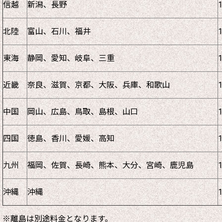
信越
新潟、長野
北陸
富山、石川、福井
東海
静岡、愛知、岐阜、三重
近畿
奈良、滋賀、京都、大阪、兵庫、和歌山
中国
岡山、広島、鳥取、島根、山口
四国
徳島、香川、愛媛、高知
九州
福岡、佐賀、長崎、熊本、大分、宮崎、鹿児島
沖縄
沖縄
※離島は別途料金となります。