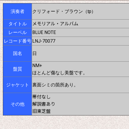
演奏者
クリフォード・ブラウン（tp）
メモリアル・アルバム
タイトル
BLUE NOTE
レーベル
LNJ-70077
レコード番号
国名
日
NM+
盤質
ほとんど傷なし美盤です
。
ジャケット
裏面シミの箇所あり。
帯付なし
解説書あり
その他
旧東芝盤