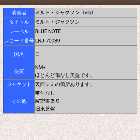
ミルト・ジャクソン（vib）
演奏者
ミルト・ジャクソン
タイトル
BLUE NOTE
レーベル
LNJ-70089
レコード番号
国名
日
NM+
盤質
ほとんど傷なし美盤です
。
ジャケット
裏面シミの箇所あります。
帯付なし
解説書あり
その他
旧東芝盤