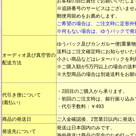
お客様の自己責任でお願いいたしま
※追跡番号のサービスはございませ
郵便局留めをお薦めします。
ご希望の場合は、ご注文時に定形外
※何もない場合は、ゆうパックで発
ゆうパック及びカンガルー便(重量
送料はご注文確定時にお知らせいた
オーディオ及び真空管の
小さい商品などはレターパックを利
配送方法
※ご購入額が5万円以上の場合の送
※大型商品の場合は別途送料をお願
・2回目のご購入から承ります。
代引き便について
・初回のご注文時は、銀行振り込み
(着払い）
・代引手数料：￥493
商品の発送日
ご入金確認後、2営業日以内に発送
発送は日本国内のみです。
発送先について
海外発送は商品の安全のため行って