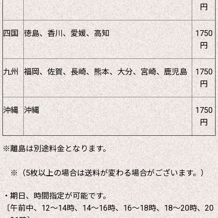
円
四国
徳島、香川、愛媛、高知
1750
円
九州
福岡、佐賀、長崎、熊本、大分、宮崎、鹿児島
1750
円
沖縄
沖縄
1750
円
※離島は別途料金となります。
※（5枚以上の場合は送料が変わる場合がございます。）
・期日、時間指定が可能です。
〔午前中、12～14時、14～16時、16～18時、18～20時、20