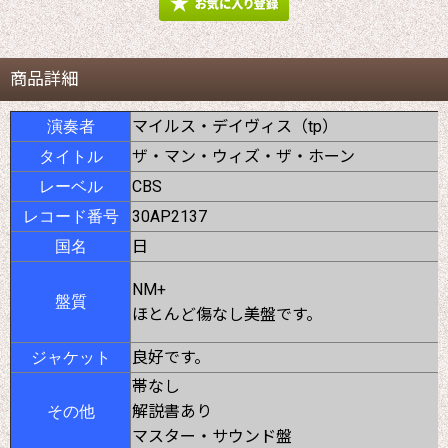
商品詳細
マイルス・デイヴィス（tp）
演奏者
ザ・マン・ウィズ・ザ・ホーン
タイトル
CBS
レーベル
30AP2137
レコード番号
日
国名
NM+
盤質
ほとんど傷なし美盤です。
良好です。
ジャケット
帯なし
解説書あり
その他
マスター・サウンド盤