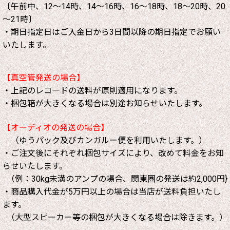
〔午前中、12～14時、14～16時、16～18時、18～20時、20
～21時〕
・期日指定日はご入金日から3日間以降の期日指定でお願い
いたします。
【真空管発送の場合】
・上記のレコ―ドの送料が原則適用になります。
・梱包箱が大きくなる場合は別途お知らせいたします。
【オーディオの発送の場合】
（ゆうパック及びカンガルー便を利用いたします。）
・ご注文後にそれぞれ梱包サイズにより、改めて料金をお知
らせいたします。
（例：30kg未満のアンプの場合、関東圏の発送は約2,000円}
・商品購入代金が5万円以上の場合は当店が送料負担いたし
ます。
（大型スピーカー等の梱包が大きくなる場合は除きます。）