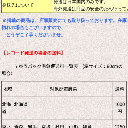
発送は日本国内のみです。
発送先について
海外発送は商品の安全のため行って
※掲載の商品は、店頭販売にても取り扱っております。在庫
切れの場合もございますので、
どうぞご了承くださいませ。
【レコード発送の場合の送料】
〒ゆうパック宅急便送料一覧表 (箱サイズ：80cmの
場合）
地域
対象都道府県
送料
北海
北海道
1000
道
円
東北
青森、岩手、宮城、秋田、山形、福島
1250