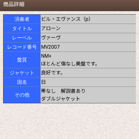
商品詳細
ビル・エヴァンス（p）
演奏者
アローン
タイトル
ヴァーヴ
レーベル
MV2007
レコード番号
NM+
盤質
ほとんど傷なし美盤です。
良好です。
ジャケット
日
国名
帯なし 解説書あり
その他
ダブルジャケット