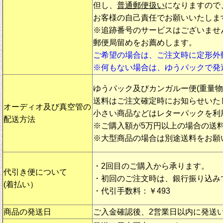
但し、
普通郵便扱い
になりますので
お客様の自己責任でお願いいたしま
※追跡番号のサービスはございませ
郵便局留めをお薦めします。
ご希望の場合は、ご注文時に定形外
※何もない場合は、ゆうパックで発
ゆうパック及びカンガルー便(重量
送料はご注文確定時にお知らせいた
オーディオ及び真空管の
小さい商品などはレターパックを利
配送方法
※ご購入額が5万円以上の場合の送
※大型商品の場合は別途送料をお願
・2回目のご購入から承ります。
代引き便について
・初回のご注文時は、銀行振り込み
(着払い）
・代引手数料：￥493
商品の発送日
ご入金確認後、2営業日以内に発送