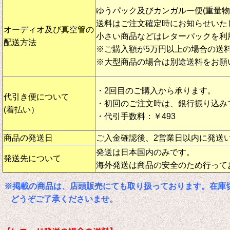
ゆうパック及びカンガルー便(重量
送料はご注文確定時にお知らせいた
オーディオ及び真空管の
小さい商品などはレターパックを利
配送方法
※ご購入額が5万円以上の場合の送
※大型商品の場合は別途送料をお願
・2回目のご購入から承ります。
代引き便について
・初回のご注文時は、銀行振り込み
(着払い）
・代引手数料：￥493
商品の発送日
ご入金確認後、2営業日以内に発送
発送は日本国内のみです。
発送先について
海外発送は商品の安全のため行って
※掲載の商品は、店頭販売にても取り扱っております。在庫
どうぞご了承くださいませ。