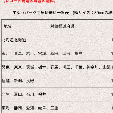
【レコード発送の場合の送料】
〒ゆうパック宅急便送料一覧表 (箱サイズ：80cmの場
地域
対象都道府県
北海道
北海道
東北
青森、岩手、宮城、秋田、山形、福島
関東
東京、茨城、栃木、群馬、埼玉、千葉、神奈川、山梨
信越
新潟、長野
北陸
富山、石川、福井
東海
静岡、愛知、岐阜、三重