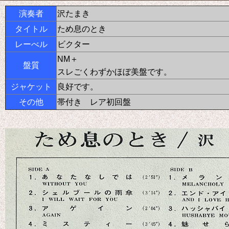
演奏者
沢たまき
タイトル
ため息のとき
レーべル
ビクター
NM＋
盤質
スレごくわずかほぼ美盤です。
ジャケット
良好です。
その他
帯付き レア初回盤