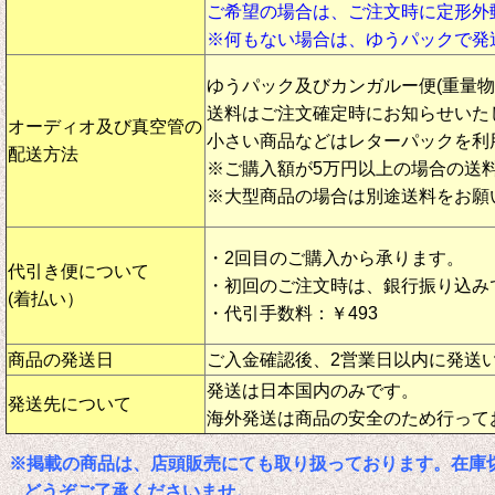
ご希望の場合は、ご注文時に定形外
※何もない場合は、ゆうパックで発
ゆうパック及びカンガルー便(重量
送料はご注文確定時にお知らせいた
オーディオ及び真空管の
小さい商品などはレターパックを利
配送方法
※ご購入額が5万円以上の場合の送
※大型商品の場合は別途送料をお願
・2回目のご購入から承ります。
代引き便について
・初回のご注文時は、銀行振り込み
(着払い）
・代引手数料：￥493
商品の発送日
ご入金確認後、2営業日以内に発送
発送は日本国内のみです。
発送先について
海外発送は商品の安全のため行って
※掲載の商品は、店頭販売にても取り扱っております。在庫
どうぞご了承くださいませ。