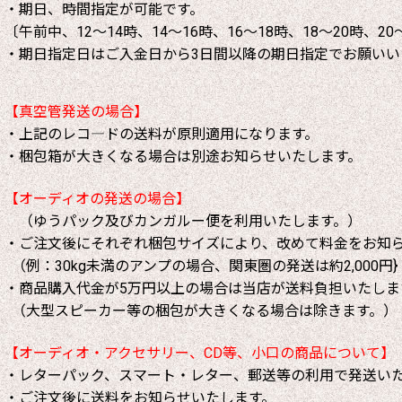
・期日、時間指定が可能です。
〔午前中、12～14時、14～16時、16～18時、18～20時、20
・期日指定日はご入金日から3日間以降の期日指定でお願いい
【真空管発送の場合】
・上記のレコ―ドの送料が原則適用になります。
・梱包箱が大きくなる場合は別途お知らせいたします。
【オーディオの発送の場合】
（ゆうパック及びカンガルー便を利用いたします。）
・ご注文後にそれぞれ梱包サイズにより、改めて料金をお知
（例：30kg未満のアンプの場合、関東圏の発送は約2,000円}
・商品購入代金が5万円以上の場合は当店が送料負担いたしま
（大型スピーカー等の梱包が大きくなる場合は除きます。）
【オーディオ・アクセサリー、CD等、小口の商品について】
・レターパック、スマート・レター、郵送等の利用で発送い
・ご注文後に送料をお知らせいたします。