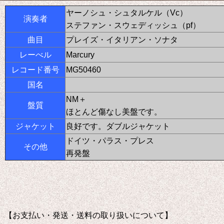
ヤーノシュ・シュタルケル（Vc）
演奏者
ステファン・スウェディッシュ（pf）
曲目
プレイズ・イタリアン・ソナタ
レーべル
Marcury
レコード番号
MG50460
国名
NM＋
盤質
ほとんど傷なし美盤です。
ジャケット
良好です。ダブルジャケット
ドイツ・パラス・プレス
その他
再発盤
【お支払い・発送・送料の取り扱いについて