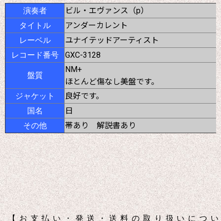
ビル・エヴァンス（p）
演奏者
アンダーカレント
タイトル
ユナイテッドアーティスト
レーベル
GXC-3128
レコード番号
NM+
盤質
ほとんど傷なし美盤です。
良好です。
ジャケット
日
国名
帯あり 解説書あり
その他
【お支払い・発送・送料の取り扱いについ