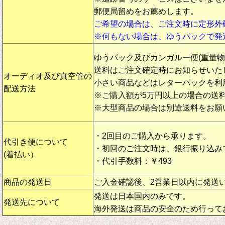
郵便局留めをお薦めします。
ご希望の場合は、ご注文時に定形外
※何もない場合は、ゆうパックで発
ゆうパック及びカンガルー便(重量
送料はご注文確定時にお知らせいた
オーディオ及び真空管の
小さい商品などはレターパックを利
配送方法
※ご購入額が5万円以上の場合の送
※大型商品の場合は別途送料をお願
・2回目のご購入から承ります。
代引き便について
・初回のご注文時は、銀行振り込み
(着払い）
・代引手数料：￥493
商品の発送日
ご入金確認後、2営業日以内に発送
発送は日本国内のみです。
発送先について
海外発送は商品の安全のため行って