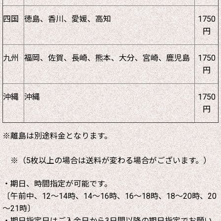
四国
徳島、香川、愛媛、高知
1750
円
九州
福岡、佐賀、長崎、熊本、大分、宮崎、鹿児島
1750
円
沖縄
沖縄
1750
円
※離島は別途料金となります。
※（5枚以上の場合は送料が変わる場合がございます。）
・期日、時間指定が可能です。
〔午前中、12～14時、14～16時、16～18時、18～20時、20
～21時〕
・期日指定日はご入金日から3日間以降の期日指定でお願い