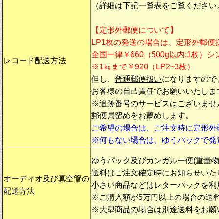
（詳細は下記一覧表をご覧ください
【定形外郵便について】
LP1枚の発送の場合は、定形外郵便
全国一律￥660（500g以内:1枚）
レコード配送方法
※1㎏まで￥920（LP2~3枚）
但し、
普通郵便扱い
になりますので
お客様の自己責任でお願いいたしま
※追跡番号のサービスはございませ
郵便局留めをお薦めします。
ご希望の場合は、ご注文時に定形外
※何もない場合は、ゆうパックで発
ゆうパック及びカンガルー便(重量
送料はご注文確定時にお知らせいた
オーディオ及び真空管の
小さい商品などはレターパックを利
配送方法
※ご購入額が5万円以上の場合の送
※大型商品の場合は別途送料をお願