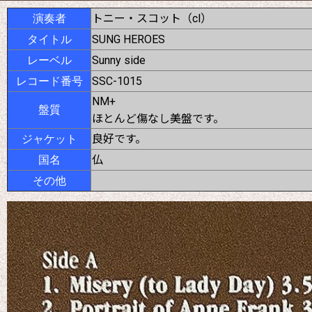
トニー・スコット（cl）
演奏者
SUNG HEROES
タイトル
Sunny side
レーベル
SSC-1015
レコード番号
NM+
盤質
ほとんど傷なし美盤です。
良好です。
ジャケット
仏
国名
その他