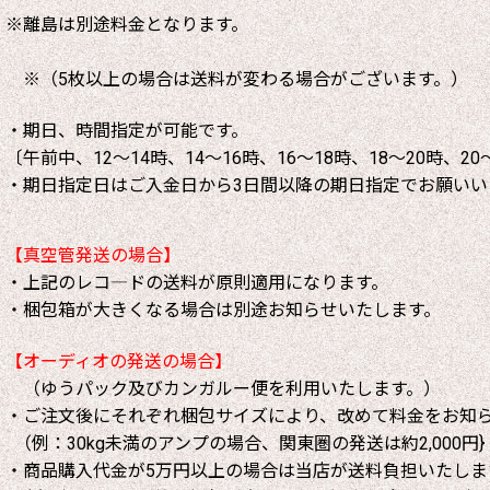
※離島は別途料金となります。
※（5枚以上の場合は送料が変わる場合がございます。）
・期日、時間指定が可能です。
〔午前中、12～14時、14～16時、16～18時、18～20時、20
・期日指定日はご入金日から3日間以降の期日指定でお願いい
【真空管発送の場合】
・上記のレコ―ドの送料が原則適用になります。
・梱包箱が大きくなる場合は別途お知らせいたします。
【オーディオの発送の場合】
（ゆうパック及びカンガルー便を利用いたします。）
・ご注文後にそれぞれ梱包サイズにより、改めて料金をお知
（例：30kg未満のアンプの場合、関東圏の発送は約2,000円}
・商品購入代金が5万円以上の場合は当店が送料負担いたしま