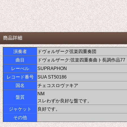
商品詳細
演奏者
ドヴォルザーク弦楽四重奏団
曲目
ドヴォルザーク:弦楽四重奏曲ト長調作品77
レーべル
SUPRAPHON
レコード番号
SUA ST50186
国名
チェコスロヴァキア
NM
盤質
スレわずか良好な盤です。
ジャケット
良好です。
その他