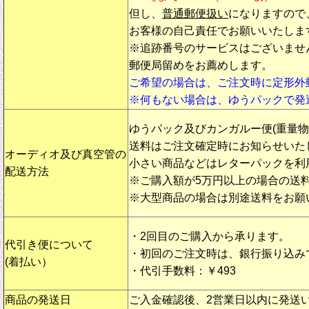
但し、
普通郵便扱い
になりますので
お客様の自己責任でお願いいたしま
※追跡番号のサービスはございませ
郵便局留めをお薦めします。
ご希望の場合は、ご注文時に定形外
※何もない場合は、ゆうパックで発
ゆうパック及びカンガルー便(重量
送料はご注文確定時にお知らせいた
オーディオ及び真空管の
小さい商品などはレターパックを利
配送方法
※ご購入額が5万円以上の場合の送
※大型商品の場合は別途送料をお願
・2回目のご購入から承ります。
代引き便について
・初回のご注文時は、銀行振り込み
(着払い）
・代引手数料：￥493
商品の発送日
ご入金確認後、2営業日以内に発送