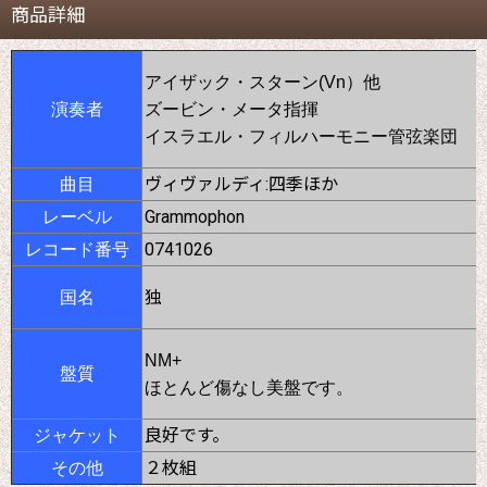
商品詳細
アイザック・スターン(Vn）他
演奏者
ズービン・メータ指揮
イスラエル・フィルハーモニー管弦楽団
ヴィヴァルディ:四季ほか
曲目
Grammophon
レーベル
0741026
レコード番号
独
国名
NM+
盤質
ほとんど傷なし美盤です。
良好です。
ジャケット
２枚組
その他