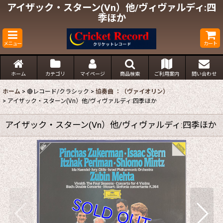
アイザック・スターン(Vn）他/ヴィヴァルディ:四
季ほか
メニュー
カート
ホーム
カテゴリ
マイページ
商品検索
ご利用案内
問い合わせ
ホーム
>
🔴レコード/クラシック
>
協奏曲 ：（ヴァイオリン）
>
アイザック・スターン(Vn）他/ヴィヴァルディ:四季ほか
アイザック・スターン(Vn）他/ヴィヴァルディ:四季ほか