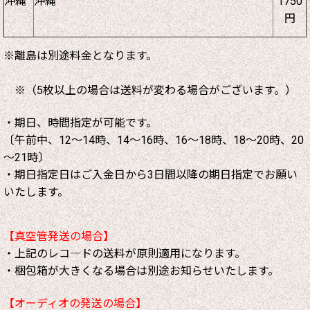
沖縄
沖縄
1750
円
※離島は別途料金となります。
※（5枚以上の場合は送料が変わる場合がございます。）
・期日、時間指定が可能です。
〔午前中、12～14時、14～16時、16～18時、18～20時、20
～21時〕
・期日指定日はご入金日から3日間以降の期日指定でお願い
いたします。
【真空管発送の場合】
・上記のレコ―ドの送料が原則適用になります。
・梱包箱が大きくなる場合は別途お知らせいたします。
【オーディオの発送の場合】