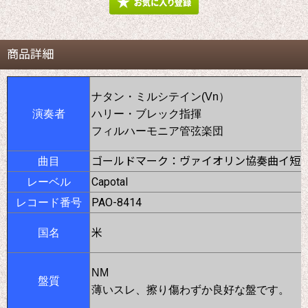
商品詳細
ナタン・ミルシテイン(Vn）
演奏者
ハリー・ブレック指揮
フィルハーモニア管弦楽団
ゴールドマーク：ヴァイオリン協奏曲イ短調
曲目
Capotal
レーベル
PAO-8414
レコード番号
米
国名
NM
盤質
薄いスレ、擦り傷わずか良好な盤です。