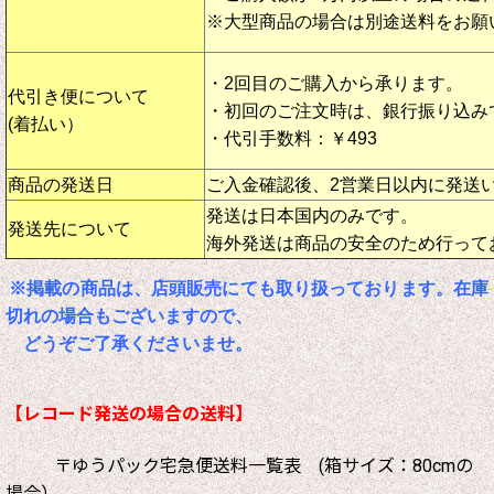
※大型商品の場合は別途送料をお願
・2回目のご購入から承ります。
代引き便について
・初回のご注文時は、銀行振り込み
(着払い）
・代引手数料：￥493
商品の発送日
ご入金確認後、2営業日以内に発送
発送は日本国内のみです。
発送先について
海外発送は商品の安全のため行って
※掲載の商品は、店頭販売にても取り扱っております。在庫
切れの場合もございますので、
どうぞご了承くださいませ。
【レコード発送の場合の送料】
〒ゆうパック宅急便送料一覧表 (箱サイズ：80cmの
場合）