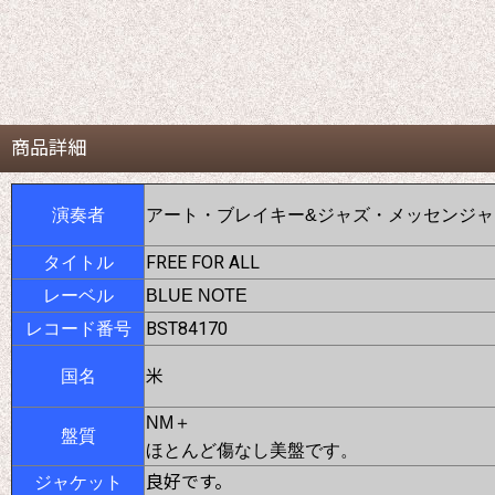
商品詳細
演奏者
アート・ブレイキー&ジャズ・メッセンジャ
FREE FOR ALL
タイトル
レーベル
BLUE NOTE
BST84170
レコード番号
米
国名
NM＋
盤質
ほとんど傷なし美盤です。
良好です。
ジャケット