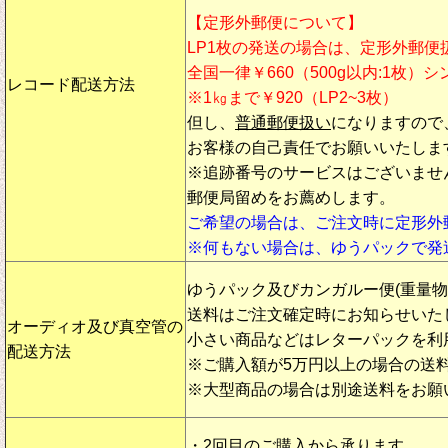
【定形外郵便について】
LP1枚の発送の場合は、定形外郵便
全国一律￥660（500g以内:1枚）
レコード配送方法
※1㎏まで￥920（LP2~3枚）
但し、
普通郵便扱い
になりますので
お客様の自己責任でお願いいたしま
※追跡番号のサービスはございませ
郵便局留めをお薦めします。
ご希望の場合は、ご注文時に定形外
※何もない場合は、ゆうパックで発
ゆうパック及びカンガルー便(重量
送料はご注文確定時にお知らせいた
オーディオ及び真空管の
小さい商品などはレターパックを利
配送方法
※ご購入額が5万円以上の場合の送
※大型商品の場合は別途送料をお願
・2回目のご購入から承ります。