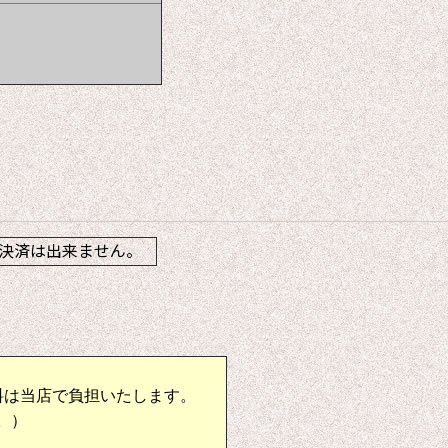
】
決済は出来ません。
料は当店で負担いたします。
。）